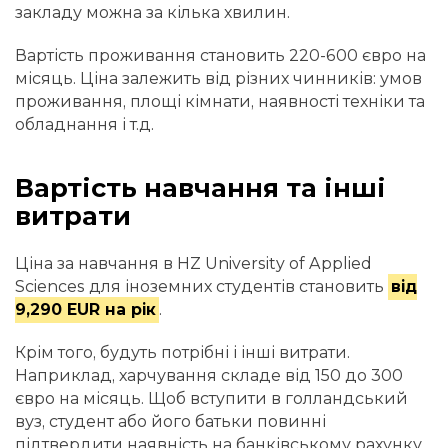
закладу можна за кілька хвилин.
Вартість проживання становить 220-600 євро на
місяць. Ціна залежить від різних чинників: умов
проживання, площі кімнати, наявності техніки та
обладнання і т.д.
Вартість навчання та інші
витрати
Ціна за навчання в HZ University of Applied
Sciences для іноземних студентів становить
від
9,290 EUR на рік
.
Крім того, будуть потрібні і інші витрати.
Наприклад, харчування складе від 150 до 300
євро на місяць. Щоб вступити в голландський
вуз, студент або його батьки повинні
підтвердити наявність на банківському рахунку