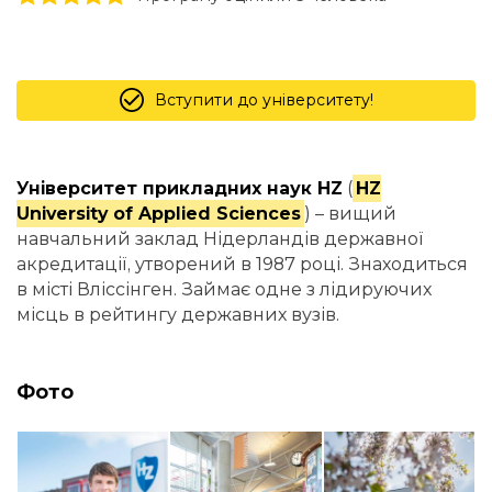
Вступити до університету!
Університет прикладних наук HZ
(
HZ
University of Applied Sciences
) – вищий
навчальний заклад Нідерландів державної
акредитації, утворений в 1987 році. Знаходиться
в місті Вліссінген. Займає одне з лідируючих
місць в рейтингу державних вузів.
Фото