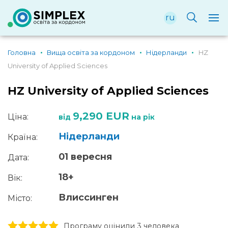
ru
Головна
Вища освіта за кордоном
Нідерланди
HZ
University of Applied Sciences
HZ University of Applied Sciences
9,290 EUR
Ціна:
від
на рік
Нідерланди
Країна:
01 вересня
Дата:
18+
Вік:
Влиссинген
Місто:
1 stars
2 stars
3 stars
4 stars
5 stars
Програму оцінили 3 человекa