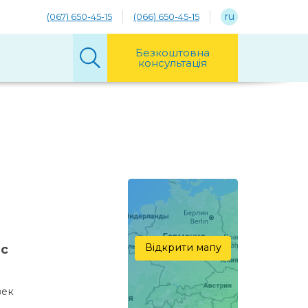
ru
(067) 650-45-15
(066) 650-45-15
Безкоштовна
консультація
Відкрити мапу
нс
век