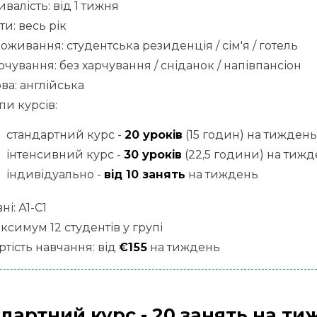
ивалість: від 1 тижня
ти: весь рік
оживання: студентська резиденція / сім'я / готель
рчування: без харчування / сніданок / напівпансіон
ва: англійська
пи курсів:
стандартний курс -
20 уроків
(15 годин) на тиждень
інтенсивний курс -
30 уроків
(22,5 години) на тиж
індивідуально -
від 10 занять
на тиждень
вні: А1-С1
ксимум 12 студентів у групі
ртість навчання: від
€155
на тиждень
дартний курс - 20 занять на т