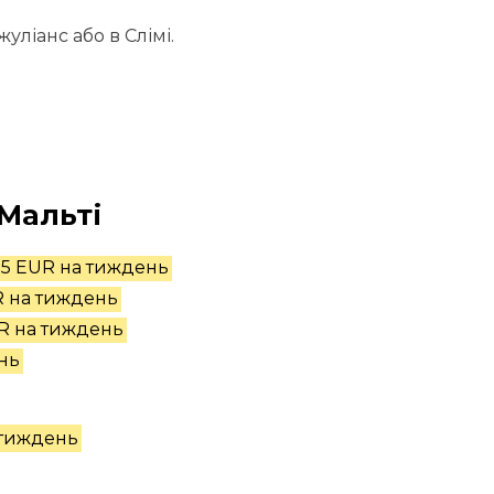
уліанс або в Слімі.
 Мальті
55 EUR на тиждень
R на тиждень
R на тиждень
нь
 тиждень