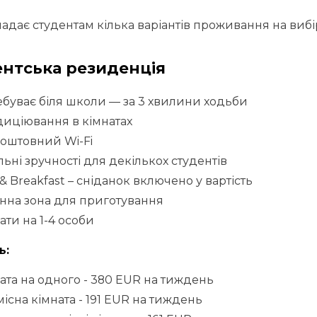
адає студентам кілька варіантів проживання на вибір
ентська резиденція
буває біля школи — за 3 хвилини ходьби
иціювання в кімнатах
оштовний Wi-Fi
льні зручності для декількох студентів
& Breakfast – сніданок включено у вартість
нна зона для приготування
ати на 1-4 особи
ь:
ата на одного - 380 EUR на тиждень
існа кімната - 191 EUR на тиждень