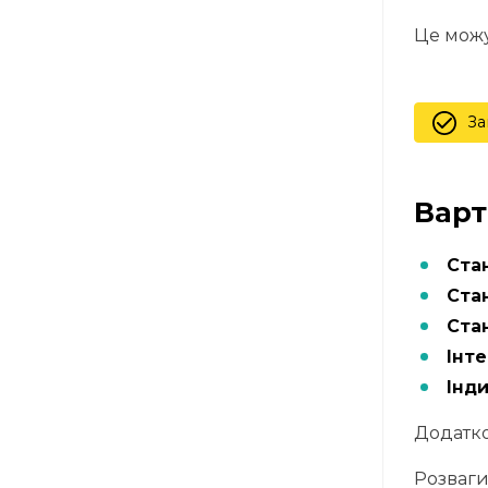
Це можут
За
Варт
Ста
Стан
Ста
Інт
Інди
Додатков
Розваги 