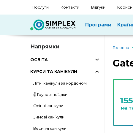
Послуги
Контакти
Відгуки
Корисні
Програми
Країн
Напрямки
Головна
ОСВІТА
Gat
КУРСИ ТА КАНІКУЛИ
Літні канікули за кордоном
✌️ Групові поїздки
15
Осінні канікули
на 
Зимові канікули
Весняні канікули