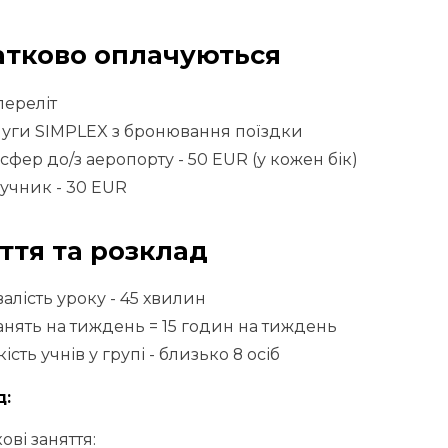
тково оплачуються
переліт
уги SIMPLEX з бронювання поїздки
сфер до/з аеропорту - 50 EUR (у кожен бік)
учник - 30 EUR
ття та розклад
алість уроку - 45 хвилин
анять на тиждень = 15 годин на тиждень
кість учнів у групі - близько 8 осіб
д:
ові заняття: