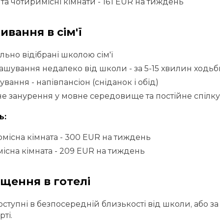
 та чотиримісні кімнати - 161 EUR на тиждень
вання в сім'ї
льно відібрані школою сім'ї
ашування недалеко від школи - за 5-15 хвилин ходьб
ування - напівпансіон (сніданок і обід)
е занурення у мовне середовище та постійне спілк
ь:
місна кімната - 300 EUR на тиждень
існа кімната - 209 EUR на тиждень
щення в готелі
доступні в безпосередній близькості від школи, або 
ті.