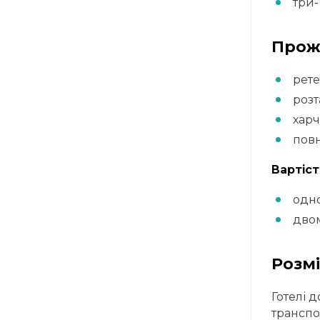
три-
Прожи
рете
розт
харч
повн
Вартіст
одно
двом
Розмі
Готелі 
транспор