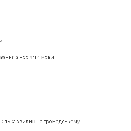
и
ування з носіями мови
за кілька хвилин на громадському