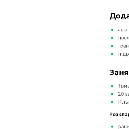
Дода
авіа
посл
тран
підр
Заня
Трив
20 з
Кіль
Розкла
ранк