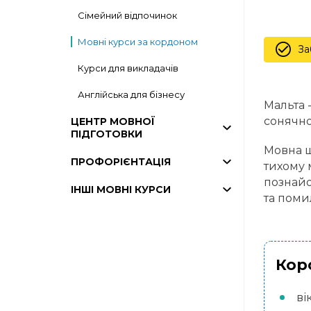
Сімейний відпочинок
Мовні курси за кордоном
За
Курси для викладачів
Англійська для бізнесу
Мальта 
сонячно
ЦЕНТР МОВНОЇ
ПІДГОТОВКИ
Мовна 
ПРОФОРІЄНТАЦІЯ
тихому 
познайо
ІНШІ МОВНІ КУРСИ
та поми
Кор
вік