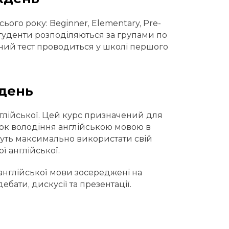
ього року: Beginner, Elementary, Pre-
 Студенти розподіляються за групами по
пний тест проводиться у школі першого
ждень
нглійської. Цей курс призначений для
ичок володіння англійською мовою в
очуть максимально використати свій
ї англійської.
ї англійської мови зосереджені на
бати, дискусії та презентації.