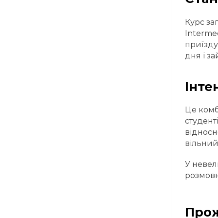
Курс за
Interme
приїзду
дня і з
Інте
Це комб
студент
відносн
вільний
У невел
розмовн
Про