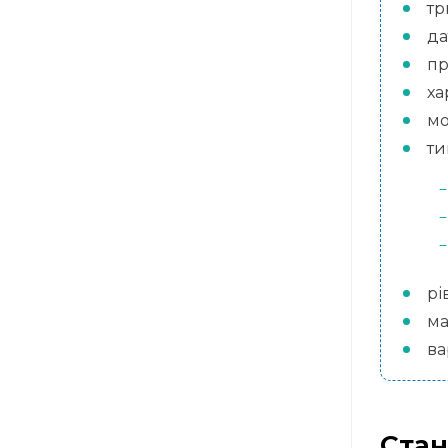
тр
да
пр
ха
мо
ти
рі
ма
ва
Стан