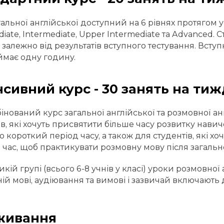
гальної англійської доступний на 6 рівнях протягом ус
diate, Intermediate, Upper Intermediate та Advanced.
 залежно від результатів вступного тестування. Всту
аймає одну годину.
нсивний курс - 30 занять на ти
інований курс загальної англійської та розмовної а
ів, які хочуть присвятити більше часу розвитку нав
о короткий період часу, а також для студентів, які х
 час, щоб практикувати розмовну мову після загально
икій групі (всього 6-8 учнів у класі) уроки розмовно
ій мові, аудіювання та вимові і зазвичай включають де
живання