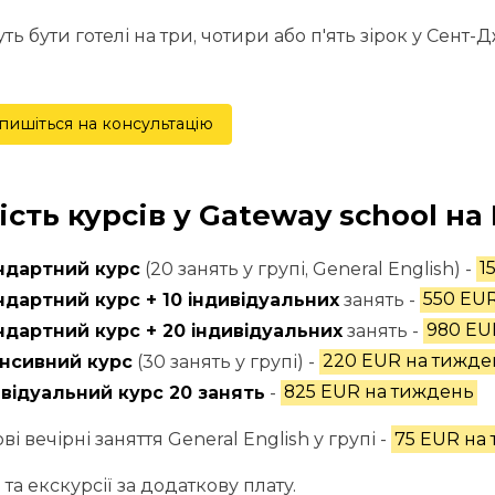
ь бути готелі на три, чотири або п'ять зірок у Сент-Дж
пишіться на консультацію
ість курсів у Gateway school на
ндартний курс
(20 занять у групі, General English) -
1
дартний курс + 10 індивідуальних
занять -
550 EU
ндартний курс + 20 індивідуальних
занять -
980 EU
енсивний курс
(30 занять у групі) -
220 EUR на тижде
відуальний курс 20 занять
-
825 EUR на тиждень
і вечірні заняття General English у групі -
75 EUR на
та екскурсії за додаткову плату.