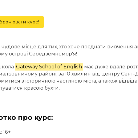
бронювати курс!
- чудове місце для тих, хто хоче поєднати вивчення 
му острові Середземномор'я!
школа
Gateway School of English
має дуже вдале розта
мальовничому районі, за 10 хвилин від центру Сент-
митися з історичною частиною міста, а також відвід
луватися красою бухти.
отко про курс:
: 16+