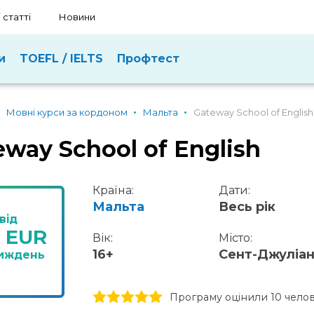
 статті
Новини
и
TOEFL / IELTS
Профтест
Мовні курси за кордоном
Мальта
Gateway School of English
eway School of English
Країна:
Дати:
Мальта
Весь рік
від
5 EUR
Вік:
Місто:
16+
Сент-Джуліа
тиждень
1 stars
2 stars
3 stars
4 stars
5 stars
Програму оцінили 10 чело