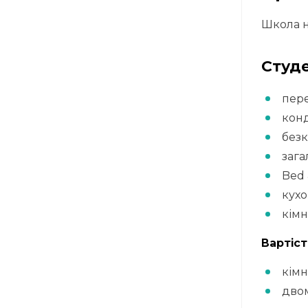
Школа н
Студ
пере
конд
безк
зага
Bed 
кухо
кімн
Вартіст
кімн
двом