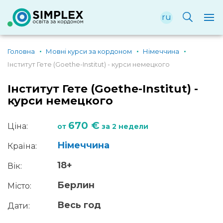
ru
Головна
Мовні курси за кордоном
Німеччина
Інститут Гете (Goethe-Institut) - курси немецкого
Інститут Гете (Goethe-Institut) -
курси немецкого
670 €
Ціна:
от
за 2 недели
Німеччина
Країна:
18+
Вік:
Берлин
Місто:
Весь год
Дати: