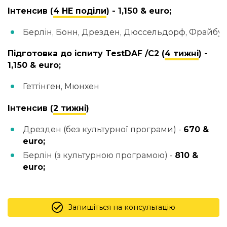
Інтенсив (
4 НЕ поділи
) - 1,150 & euro;
Берлін, Бонн, Дрезден, Дюссельдорф, Фрайбург
Підготовка до іспиту TestDAF /С2 (
4 тижні
) -
1,150 & euro;
Геттінген, Мюнхен
Інтенсив (
2 тижні
)
Дрезден (без культурної програми) -
670 &
euro;
Берлін (з культурною програмою) -
810 &
euro;
Запишіться на консультацію