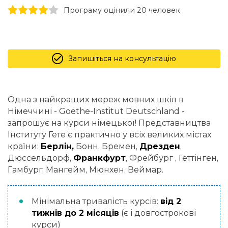
1 stars
2 stars
3 stars
4 stars
5 stars
Програму оцінили 20 человек
Запишіться на консультацію
Одна з найкращих мереж мовних шкіл в
Німеччині - Goethe-Institut Deutschland -
запрошує на курси німецької! Представництва
Інституту Гете є практично у всіх великих містах
країни:
Берлін,
Бонн, Бремен,
Дрезден
,
Дюссельдорф,
Франкфурт
, Фрейбург , Геттінген,
Гамбург, Мангейм, Мюнхен, Веймар.
Мінімальна тривалість курсів:
від 2
тижнів до 2 місяців
(є і довгострокові
курси)