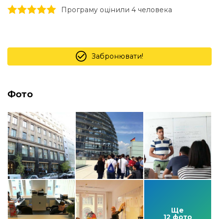
1 stars
2 stars
3 stars
4 stars
5 stars
Програму оцінили 4 человекa
Забронювати!
Фото
Ще
12 фото