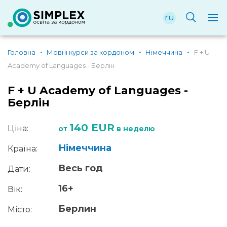
ru
Головна
Мовні курси за кордоном
Німеччина
F + U
Academy of Languages ​​- Берлін
F + U Academy of Languages ​​-
Берлін
140 EUR
Ціна:
от
в неделю
Німеччина
Країна:
Весь год
Дати:
16+
Вік:
Берлин
Місто: