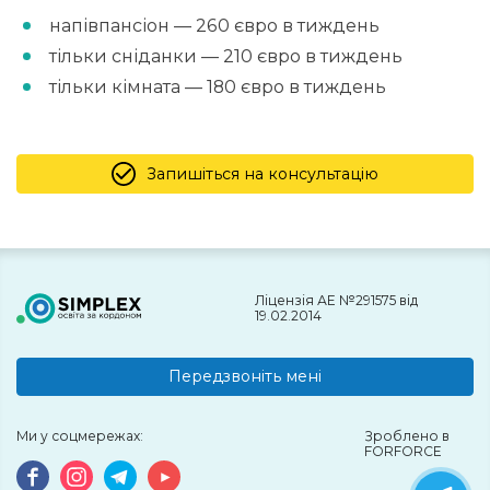
напівпансіон — 260 євро в тиждень
тільки сніданки — 210 євро в тиждень
тільки кімната — 180 євро в тиждень
Запишіться на консультацію
Ліцензія АЕ №291575 від
19.02.2014
Передзвоніть мені
Ми у соцмережах:
Зроблено в
FORFORCE