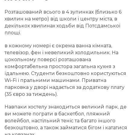
Розташований всього в 4 зупинках (близько 6
хвилин на метро) від школи і центру міста, в
декількох хвилинах ходьби від Потсдамської
площі.
в кожному номері є окрема ванна кімната,
телевізор, фен і невеликий холодильник. На
цокольному поверсі розташована
комфортабельна простора загальна кухня з
їдальнею. Студенти безкоштовно користуються
Wi-Fi і пральними машинами. Приватна
парковка у дворі надається за додаткову плату
(35 євро за тиждень).
Навпаки хостелу знаходиться великий парк, де
ви можете пограти в баскетбол, пляжний
волейбол, настільний теніс та багато іншого
безкоштовно, а також займатися бігом і кататися
на ковзанах.