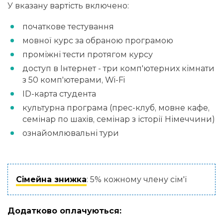
У вказану вартість включено:
початкове тестування
мовної курс за обраною програмою
проміжні тести протягом курсу
доступ в Інтернет - три комп'ютерних кімнати
з 50 комп'ютерами, Wi-Fi
ID-карта студента
культурна програма (прес-клуб, мовне кафе,
семінар по шахів, семінар з історії Німеччини)
ознайомлювальні тури
Сімейна знижка
: 5% кожному члену сім'ї
Додатково оплачуються: