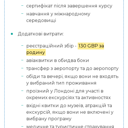
сертифікат після завершення курсу
навчання у міжнародному
середовищі
Додаткові витрати:
реєстраційний збір -
130 GBP за
родину
авіаквитки в обидва боки
трансфер з аеропорту та до аеропорту
обіди та вечері, якщо вони не входять
у вибраний тип проживання
проїзний у Лондоні для участі в
окремих екскурсіях та активностях
вхідні квитки до музеїв, атракцій та
екскурсій, якщо вони не включені у
вибрану програму
медичне та туристичне страхування