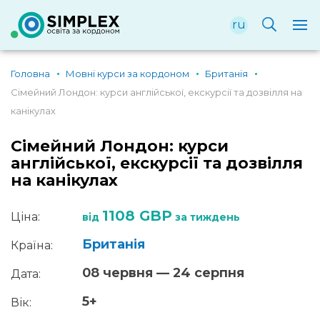
ru
Головна
Мовні курси за кордоном
Британія
Сімейний Лондон: курси англійської, екскурсії та дозвілля на
канікулах
Сімейний Лондон: курси
англійської, екскурсії та дозвілля
на канікулах
1108 GBP
Ціна:
від
за тиждень
Британія
Країна:
08 червня — 24 серпня
Дата:
5+
Вік: