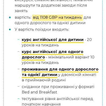
маршрути та додаткові заходи після
занять
вартість:
від 1108 GBP на тиждень
для
одного дорослого та однієї дитини
У вартість поїздки входить:
курс англійської для дитини
- 20
уроків на тиждень
курс англійської для одного
дорослого
- мінімальний варіант 10
уроків на тиждень
проживання для одного дорослого
та однієї дитини
у двомісній кімнаті
в приймаючій родині
сніданки при проживанні у форматі
Bed and Breakfast
тестування рівня англійської перед
початком навчання