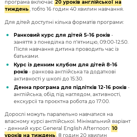
програма включає
20 уроків англійської на
тиждень
, тобто 16 годин 40 хвилин навчання.
Для дітей доступні кілька форматів програми:
Ранковий курс для дітей 5-16 років
-
заняття з понеділка по п'ятницю, 09:00-12:50.
Після навчання дитина проводить час із
батьками.
Курс із денним клубом для дітей 8-16
років
- ранкова англійська та додаткові
активності у школі до 15:30.
Денна програма для підлітків 12-16 років
-
англійська, обід під наглядом, активності,
екскурсії та проєктна робота до 17:00.
Дорослі можуть паралельно навчатися на
власному курсі англійської. Мінімальний варіант
- денний курс General English Afternoon:
10
уроків на тиждень
, 8 годин 20 хвилин