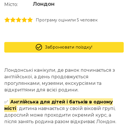
Лондон
Місто:
1 stars
2 stars
3 stars
4 stars
5 stars
Програму оцінили 5 человек
Забронювати поїздку!
Лондонські канікули, де ранок починається з
англійської, а день продовжується
прогулянками, музеями, екскурсіями та
відкриттями для всієї родини.
✅
Англійська для дітей і батьків в одному
місті
: дитина навчається у своїй віковій групі,
дорослий може проходити окремий курс, а
після занять родина разом відкриває Лондон.