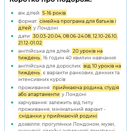
вік дітей:
5-16 років
формат:
сімейна програма для батьків і
дітей
у Лондоні
дати:
30.03-20.04, 08.06-24.08, 12.10-26.10,
21.12-01.02
англійська для дітей:
20 уроків на
тиждень
, 16 годин 40 хвилин навчання
англійська для дорослих:
від 10 уроків на
тиждень
, є варіанти ранкових, денних та
інтенсивних курсів
проживання:
приймаюча родина, студія
або апартаменти
у Лондоні
харчування: залежить від типу
проживання, мінімальний варіант -
сніданки у приймаючій родині
дозвілля: прогулянки Лондоном, музеї,
екскурсії, сімейні активності, тематичні