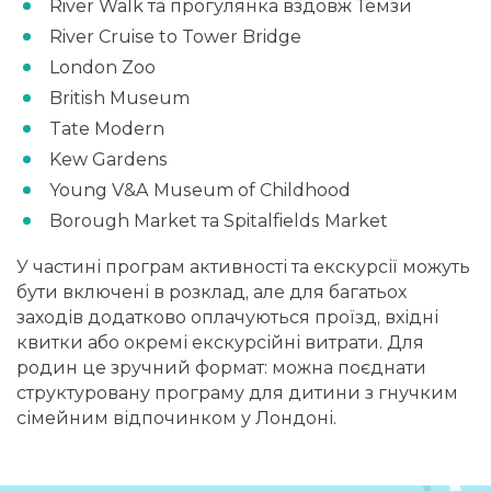
River Walk та прогулянка вздовж Темзи
River Cruise to Tower Bridge
London Zoo
British Museum
Tate Modern
Kew Gardens
Young V&A Museum of Childhood
Borough Market та Spitalfields Market
У частині програм активності та екскурсії можуть
бути включені в розклад, але для багатьох
заходів додатково оплачуються проїзд, вхідні
квитки або окремі екскурсійні витрати. Для
родин це зручний формат: можна поєднати
структуровану програму для дитини з гнучким
сімейним відпочинком у Лондоні.