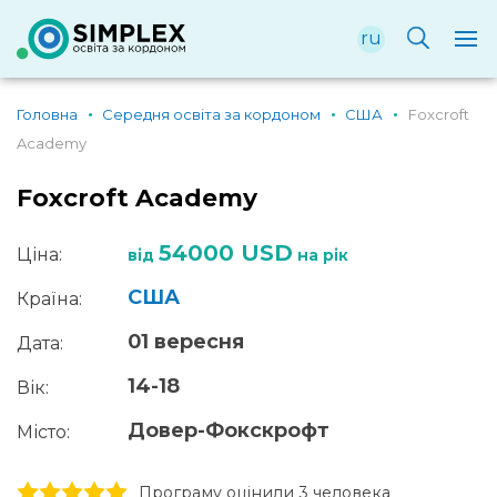
ru
Головна
Середня освіта за кордоном
США
Foxcroft
Academy
Foxcroft Academy
54000 USD
Ціна:
від
на рік
США
Країна:
01 вересня
Дата:
14-18
Вік:
Довер-Фокскрофт
Місто:
1 stars
2 stars
3 stars
4 stars
5 stars
Програму оцінили 3 человекa