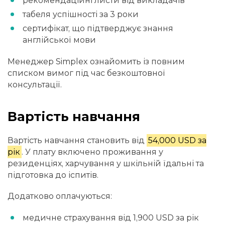
рекомендаційні листи від викладачів
табеля успішності за 3 роки
сертифікат, що підтверджує знання
англійської мови
Менеджер Simplex ознайомить із повним
списком вимог під час безкоштовної
консультації.
Вартість навчання
Вартість навчання становить від
54,000 USD за
рік
. У плату включено проживання у
резиденціях, харчування у шкільній їдальні та
підготовка до іспитів.
Додатково оплачуються:
медичне страхування від 1,900 USD за рік