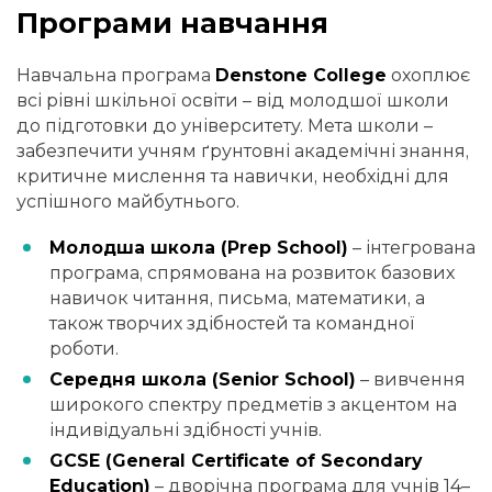
Програми навчання
Навчальна програма
Denstone College
охоплює
всі рівні шкільної освіти – від молодшої школи
до підготовки до університету. Мета школи –
забезпечити учням ґрунтовні академічні знання,
критичне мислення та навички, необхідні для
успішного майбутнього.
Молодша школа (Prep School)
– інтегрована
програма, спрямована на розвиток базових
навичок читання, письма, математики, а
також творчих здібностей та командної
роботи.
Середня школа (Senior School)
– вивчення
широкого спектру предметів з акцентом на
індивідуальні здібності учнів.
GCSE (General Certificate of Secondary
Education)
– дворічна програма для учнів 14–