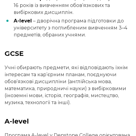
16 років із вивченням обов’язкових та
вибіркових дисциплін.
A-level
– дворічна програма підготовки до
університету з поглибленим вивченням 3–4
предметів, обраних учнями.
GCSE
Учні обирають предмети, які відповідають їхнім
інтересам та кар’єрним планам, поєднуючи
обов’язкові дисципліни (англійська мова,
математика, природничі науки) з вибірковими
(іноземні мови, історія, географія, мистецтво,
музика, технології та інші).
A-level
Програма A-level у Denstone College орієнтована