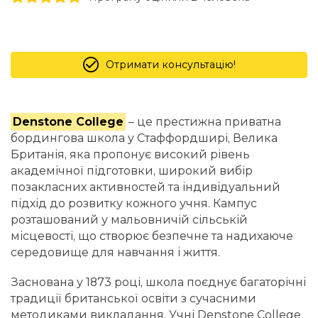
Отримати консультацію!
Denstone College
– це престижна приватна
бордингова школа у Стаффордширі, Велика
Британія, яка пропонує високий рівень
академічної підготовки, широкий вибір
позакласних активностей та індивідуальний
підхід до розвитку кожного учня. Кампус
розташований у мальовничій сільській
місцевості, що створює безпечне та надихаюче
середовище для навчання і життя.
Заснована у 1873 році, школа поєднує багаторічні
традиції британської освіти з сучасними
методиками викладання. Учні Denstone College