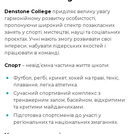
Denstone College
приділяє велику увагу
гармонійному розвитку особистості,
пропонуючи широкий спектр позакласних
занять у спорті, мистецтві, науці та соціальних
проєктах. Учні мають змогу розвивати свої
інтереси, набувати лідерських якостей і
працювати в команді.
Спорт
– невід’ємна частина життя школи:
Футбол, регбі, крикет, хокей на траві, теніс,
плавання, легка атлетика.
Сучасний спортивний комплекс з
тренажерним залом, басейном, відкритими
та критими майданчиками.
Підготовка спортсменів до участі у
регіональних та національних змаганнях.