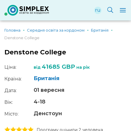
ru
Головна
Середня освіта за кордоном
Британія
Denstone College
Denstone College
41685 GBP
Ціна:
від
на рік
Британія
Країна:
01 вересня
Дата:
4-18
Вік:
Денстоун
Місто:
1 stars
2 stars
3 stars
4 stars
5 stars
Програму оцінили 2 человекa