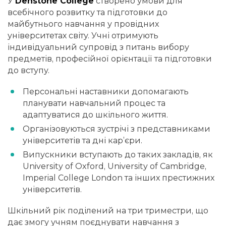
У
Denstone College
створено умови для
всебічного розвитку та підготовки до
майбутнього навчання у провідних
університетах світу. Учні отримують
індивідуальний супровід з питань вибору
предметів, професійної орієнтації та підготовки
до вступу.
Персональні наставники допомагають
планувати навчальний процес та
адаптуватися до шкільного життя.
Організовуються зустрічі з представниками
університетів та дні кар’єри.
Випускники вступають до таких закладів, як
University of Oxford, University of Cambridge,
Imperial College London та інших престижних
університетів.
Шкільний рік поділений на три триместри, що
дає змогу учням поєднувати навчання з