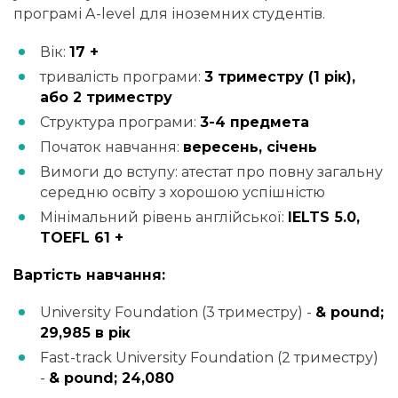
програмі A-level для іноземних студентів.
Вік:
17 +
тривалість програми:
3 триместру (1 рік),
або 2 триместру
Структура програми:
3-4 предмета
Початок навчання:
вересень, січень
Вимоги до вступу: атестат про повну загальну
середню освіту з хорошою успішністю
Мінімальний рівень англійської:
IELTS 5.0,
TOEFL 61 +
Вартість навчання:
University Foundation (3 триместру) -
& pound;
29,985 в рік
Fast-track University Foundation (2 триместру)
-
& pound; 24,080