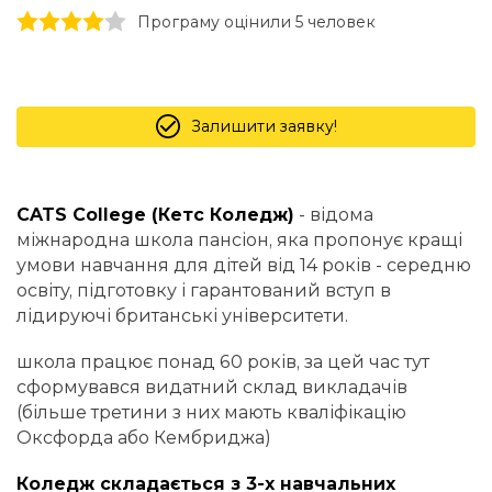
1 stars
2 stars
3 stars
4 stars
5 stars
Програму оцінили 5 человек
Залишити заявку!
CATS College (Кетс Коледж)
- відома
міжнародна школа пансіон, яка пропонує кращі
умови навчання для дітей від 14 років - середню
освіту, підготовку і гарантований вступ в
лідируючі британські університети.
школа працює понад 60 років, за цей час тут
сформувався видатний склад викладачів
(більше третини з них мають кваліфікацію
Оксфорда або Кембриджа)
Коледж складається з 3-х навчальних