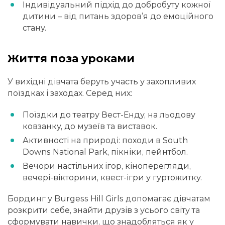
Індивідуальний підхід до добробуту кожної
дитини – від питань здоров’я до емоційного
стану.
Життя поза уроками
У вихідні дівчата беруть участь у захопливих
поїздках і заходах. Серед них:
Поїздки до театру Вест-Енду, на льодову
ковзанку, до музеїв та виставок.
Активності на природі: походи в South
Downs National Park, пікніки, пейнтбол.
Вечори настільних ігор, кіноперегляди,
вечері-вікторини, квест-ігри у гуртожитку.
Бординг у Burgess Hill Girls допомагає дівчатам
розкрити себе, знайти друзів з усього світу та
сформувати навички, що знадобляться як у