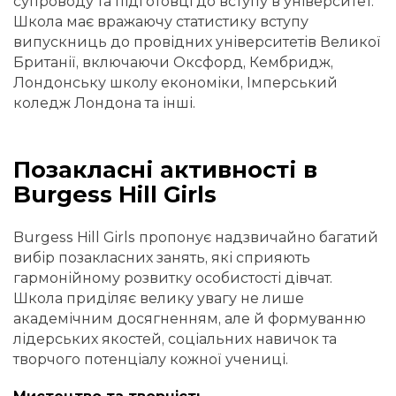
супроводу та підготовці до вступу в університет.
Школа має вражаючу статистику вступу
випускниць до провідних університетів Великої
Британії, включаючи Оксфорд, Кембридж,
Лондонську школу економіки, Імперський
коледж Лондона та інші.
Позакласні активності в
Burgess Hill Girls
Burgess Hill Girls пропонує надзвичайно багатий
вибір позакласних занять, які сприяють
гармонійному розвитку особистості дівчат.
Школа приділяє велику увагу не лише
академічним досягненням, але й формуванню
лідерських якостей, соціальних навичок та
творчого потенціалу кожної учениці.