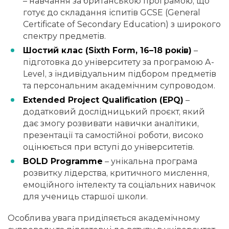
– навчання за британською програмою, що
готує до складання іспитів GCSE (General
Certificate of Secondary Education) з широкого
спектру предметів.
Шостий клас (Sixth Form, 16–18 років)
–
підготовка до університету за програмою A-
Level, з індивідуальним підбором предметів
та персональним академічним супроводом.
Extended Project Qualification (EPQ)
–
додатковий дослідницький проєкт, який
дає змогу розвивати навички аналітики,
презентації та самостійної роботи, високо
оцінюється при вступі до університетів.
BOLD Programme
– унікальна програма
розвитку лідерства, критичного мислення,
емоційного інтелекту та соціальних навичок
для учениць старшої школи.
Особлива увага приділяється академічному