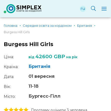
ru
Головна
Середня освіта за кордоном
Британія
Burgess Hill Girls
Burgess Hill Girls
42600 GBP
Ціна:
від
на рік
Британія
Країна:
01 вересня
Дата:
11-18
Вік:
Бургесс-Гілл
Місто:
1 stars
2 stars
3 stars
4 stars
5 stars
Програму оцінили 3 человекa