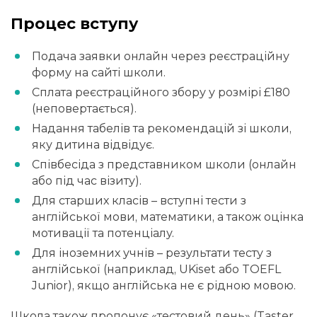
Процес вступу
Подача заявки онлайн через реєстраційну
форму на сайті школи.
Сплата реєстраційного збору у розмірі £180
(неповертається).
Надання табелів та рекомендацій зі школи,
яку дитина відвідує.
Співбесіда з представником школи (онлайн
або під час візиту).
Для старших класів – вступні тести з
англійської мови, математики, а також оцінка
мотивації та потенціалу.
Для іноземних учнів – результати тесту з
англійської (наприклад, UKiset або TOEFL
Junior), якщо англійська не є рідною мовою.
Школа також пропонує «тестовий день» (Taster