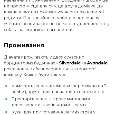
навчання з проживанням. Бординг у школі – це
не просто місце для сну, це друга домівка, де
кожна дівчина почувається частиною великої
родини. Під постійною турботою персоналу
учениці розвивають незалежність, впевненість у
собі та важливі життєві навички.
Проживання
Дівчата проживають у двох сучасних
бордингових будинках –
Silverdale
та
Avondale
,
розташованих безпосередньо на території
кампусу. Кожен будинок має:
Комфортні спальні кімнати (переважно на 2
особи), зручні для навчання та відпочинку.
Просторі вітальні з ігровими зонами,
телевізорами, настільними іграми.
Кухні для приготування легких страв у