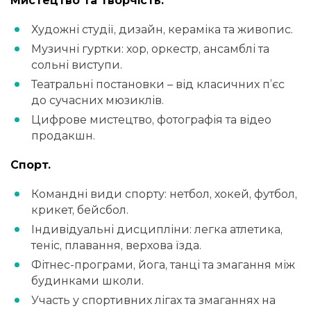
Мистецтво та творчість.
Художні студії, дизайн, кераміка та живопис.
Музичні гуртки: хор, оркестр, ансамблі та
сольні виступи.
Театральні постановки – від класичних п’єс
до сучасних мюзиклів.
Цифрове мистецтво, фотографія та відео
продакшн.
Спорт.
Командні види спорту: нетбол, хокей, футбол,
крикет, бейсбол.
Індивідуальні дисципліни: легка атлетика,
теніс, плавання, верхова їзда.
Фітнес-програми, йога, танці та змагання між
будинками школи.
Участь у спортивних лігах та змаганнях на