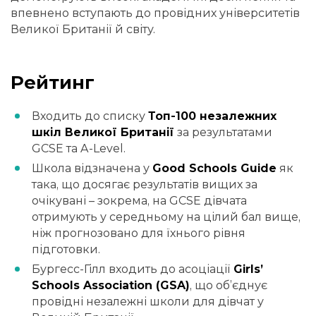
впевнено вступають до провідних університетів
Великої Британії й світу.
Рейтинг
Входить до списку
Топ-100 незалежних
шкіл Великої Британії
за результатами
GCSE та A-Level.
Школа відзначена у
Good Schools Guide
як
така, що досягає результатів вищих за
очікувані – зокрема, на GCSE дівчата
отримують у середньому на цілий бал вище,
ніж прогнозовано для їхнього рівня
підготовки.
Бургесс-Гілл входить до асоціації
Girls’
Schools Association (GSA)
, що об’єднує
провідні незалежні школи для дівчат у