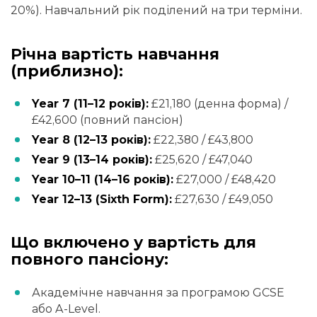
20%). Навчальний рік поділений на три терміни.
Річна вартість навчання
(приблизно):
Year 7 (11–12 років):
£21,180 (денна форма) /
£42,600 (повний пансіон)
Year 8 (12–13 років):
£22,380 / £43,800
Year 9 (13–14 років):
£25,620 / £47,040
Year 10–11 (14–16 років):
£27,000 / £48,420
Year 12–13 (Sixth Form):
£27,630 / £49,050
Що включено у вартість для
повного пансіону:
Академічне навчання за програмою GCSE
або A-Level.