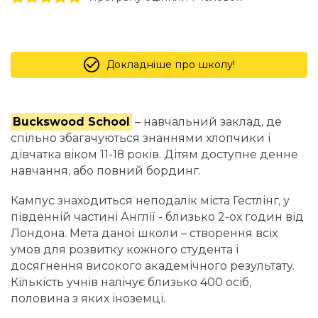
Докладніше про школу!
Buckswood School
– навчальний заклад, де
спільно збагачуються знаннями хлопчики і
дівчатка віком 11-18 років. Дітям доступне денне
навчання, або повний бординг.
Кампус знаходиться неподалік міста Гестлінг, у
південній частині Англії - близько 2-ох годин від
Лондона. Мета даної школи – створення всіх
умов для розвитку кожного студента і
досягнення високого академічного результату.
Кількість учнів налічує близько 400 осіб,
половина з яких іноземці.