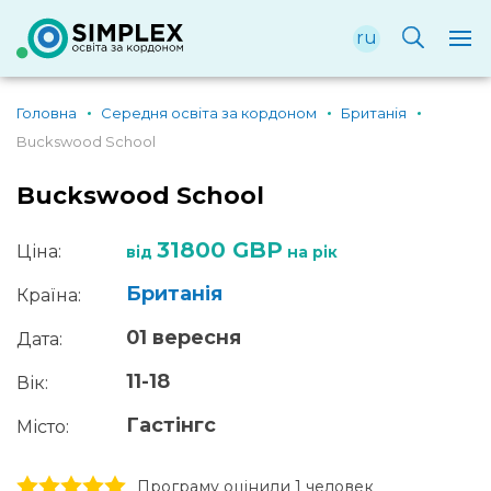
ru
Головна
Середня освіта за кордоном
Британія
Buckswood School
Buckswood School
31800 GBP
Ціна:
від
на рік
Британія
Країна:
01 вересня
Дата:
11-18
Вік:
Гастінгс
Місто:
1 stars
2 stars
3 stars
4 stars
5 stars
Програму оцінили 1 человек