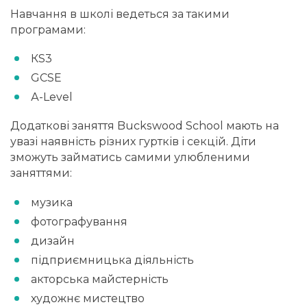
Навчання в школі ведеться за такими
програмами:
КS3
GСSE
А-Lеvеl
Додаткові заняття Buckswood School мають на
увазі наявність різних гуртків і секцій. Діти
зможуть займатись самими улюбленими
заняттями:
музика
фотографування
дизайн
підприємницька діяльність
акторська майстерність
художнє мистецтво