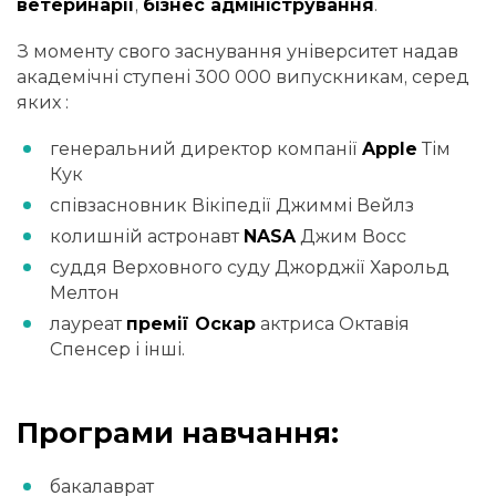
ветеринарії
,
бізнес адміністрування
.
З моменту свого заснування університет надав
академічні ступені 300 000 випускникам, серед
яких :
генеральний директор компанії
Apple
Тім
Кук
співзасновник Вікіпедії Джиммі Вейлз
колишній астронавт
NASA
Джим Восс
суддя Верховного суду Джорджії Харольд
Мелтон
лауреат
премії Оскар
актриса Октавія
Спенсер і інші.
Програми навчання:
бакалаврат