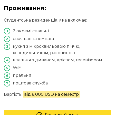
Проживання:
Студентська резиденція, яка включає:
2 окремі спальні
своя ванна кімната
кухня з мікрохвильовою піччю,
холодильником, раковиною
вітальня з диваном, кріслом, телевізором
WiFi
пральня
поштова служба
Вартість:
від 6,000 USD на семестр
Дізнатись більше!