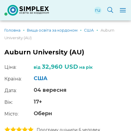
ru
Головна
Вища освіта за кордоном
США
Auburn
University (AU)
Auburn University (AU)
32,960 USD
Ціна:
від
на рік
США
Країна:
04 вересня
Дата:
17+
Вік:
Оберн
Місто:
1 stars
2 stars
3 stars
4 stars
5 stars
Програму оцінили 6 человек