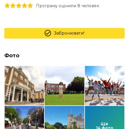
1 stars
2 stars
3 stars
4 stars
5 stars
Програму оцінили 8 человек
Забронювати!
Фото
Ще
14 фото