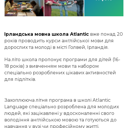
Ірландська мовна школа Atlantic
вже понад 20
років проводить курси англійської мови для
дорослих та молоді в місті Голвей, Ірландія.
На літо школа пропонує програми для дітей (16-
18 років) з вивченням мови та набором
спеціально розроблених цікавих активностей
для підлітків.
Захоплююча літня програма в школі Atlantic
Language спеціально розроблена для молодих
людей, які зацікавлені у вдосконаленні свого
володіння англійською мовою та готуються до
навчання у вузі чи професійному житті.