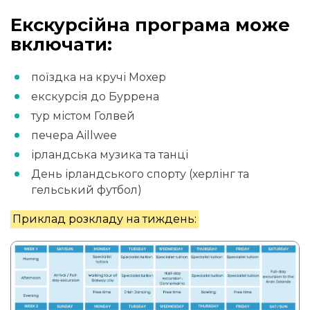
Екскурсійна програма може
включати:
поїздка на кручі Мохер
екскурсія до Буррена
тур містом Голвей
печера Aillwee
ірландська музика та танці
День ірландського спорту (херлінг та
гельський футбол)
Приклад розкладу на тиждень: