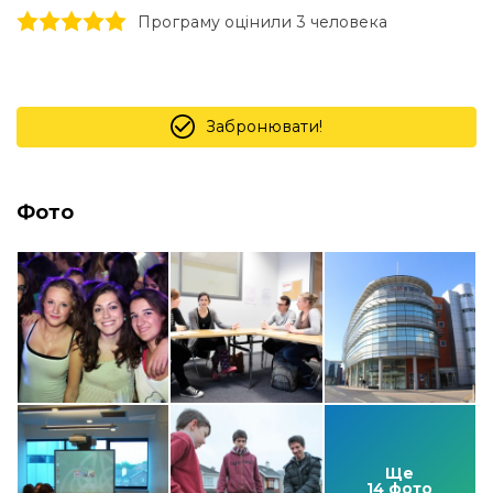
1 stars
2 stars
3 stars
4 stars
5 stars
Програму оцінили 3 человекa
Забронювати!
Фото
Ще
14 фото