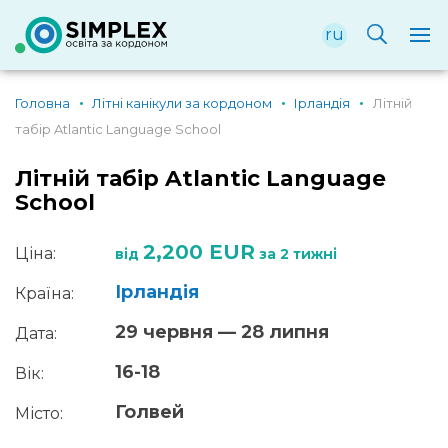
ru
Головна
Літні канікули за кордоном
Ірландія
Літній
табір Atlantic Language School
Літній табір Atlantic Language
School
2,200 EUR
Ціна:
від
за 2 тижні
Ірландія
Країна:
29 червня — 28 липня
Дата:
16-18
Вік:
Голвей
Місто: