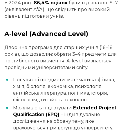
У 2024 році
86,4% оцінок
були в діапазоні 9–7
(еквівалент A*/A), що свідчить про високий
рівень підготовки учнів.
A-level (Advanced Level)
Дворічна програма для старших учнів (16–18
років), що дозволяє обрати 3–4 предмети для
поглибленого вивчення. A-level визнається
провідними університетами світу.
Популярні предмети: математика, фізика,
хімія, біологія, економіка, психологія,
англійська література, політика, історія,
філософія, дизайн та технології.
Можливість підготувати
Extended Project
Qualification (EPQ)
– індивідуальне
дослідження на обрану тему, яке
враховується при вступі до університету.