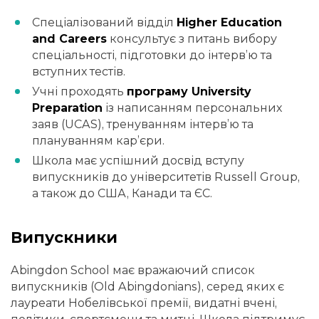
Спеціалізований відділ
Higher Education
and Careers
консультує з питань вибору
спеціальності, підготовки до інтерв’ю та
вступних тестів.
Учні проходять
програму University
Preparation
із написанням персональних
заяв (UCAS), тренуванням інтерв’ю та
плануванням кар’єри.
Школа має успішний досвід вступу
випускників до університетів Russell Group,
а також до США, Канади та ЄС.
Випускники
Abingdon School має вражаючий список
випускників (Old Abingdonians), серед яких є
лауреати Нобелівської премії, видатні вчені,