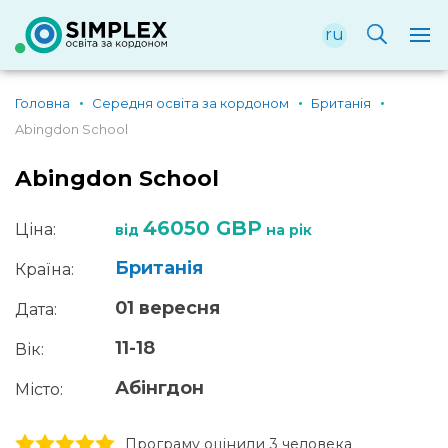
ru
Головна
Середня освіта за кордоном
Британія
Abingdon School
Abingdon School
46050 GBP
Ціна:
від
на рік
Британія
Країна:
01 вересня
Дата:
11-18
Вік:
Абінгдон
Місто:
1 stars
2 stars
3 stars
4 stars
5 stars
Програму оцінили 3 человекa