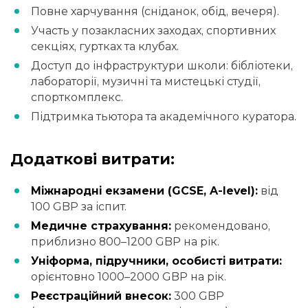
Повне харчування (сніданок, обід, вечеря).
Участь у позакласних заходах, спортивних
секціях, гуртках та клубах.
Доступ до інфраструктури школи: бібліотеки,
лабораторії, музичні та мистецькі студії,
спорткомплекс.
Підтримка тьютора та академічного куратора.
Додаткові витрати:
Міжнародні екзамени (GCSE, A-level):
від
100 GBP за іспит.
Медичне страхування:
рекомендовано,
приблизно 800–1200 GBP на рік.
Уніформа, підручники, особисті витрати:
орієнтовно 1000–2000 GBP на рік.
Реєстраційний внесок:
300 GBP