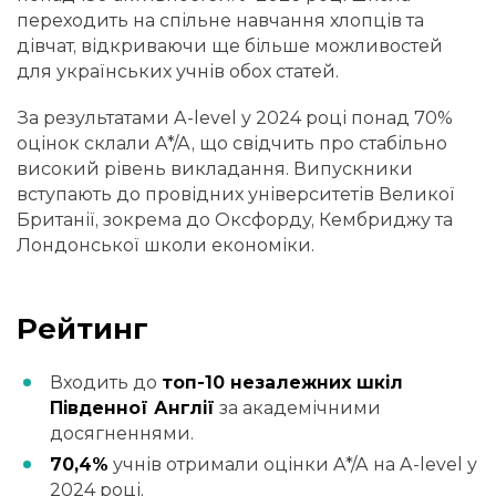
переходить на спільне навчання хлопців та
дівчат, відкриваючи ще більше можливостей
для українських учнів обох статей.
За результатами A-level у 2024 році понад 70%
оцінок склали A*/A, що свідчить про стабільно
високий рівень викладання. Випускники
вступають до провідних університетів Великої
Британії, зокрема до Оксфорду, Кембриджу та
Лондонської школи економіки.
Рейтинг
Входить до
топ-10 незалежних шкіл
Південної Англії
за академічними
досягненнями.
70,4%
учнів отримали оцінки A*/A на A-level у
2024 році.