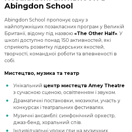
Abingdon School
Abingdon School пропонує одну з
найпотужніших позакласних програм у Великій
Британії, відому під назвою
«The Other Half»
. У
школі доступно понад 150 активностей, які
сприяють розвитку лідерських якостей,
творчості, командної роботи та впевненості в
собі.
Мистецтво, музика та театр
Унікальний
центр мистецтв Amey Theatre
з сучасною сценою, освітленням і звуком.
Драматичні постановки, мюзикли, участь у
конкурсах і театральних фестивалях.
Музичні ансамблі: симфонічний оркестр,
джаз-бенд, хоральний спів.
Індивідуальні уроки гри на музичних