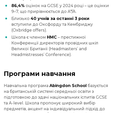
86,4%
оцінок на GCSE у 2024 році – це оцінки
9–7, що прирівнюється до A*/A.
Близько
40 учнів за останні 3 роки
вступили до Оксфорду та Кембриджу
(Oxbridge offers).
Школа є членом
HMC
– престижної
Конференції директорів провідних шкіл
Великої Британії (Headmasters’ and
Headmistresses’ Conference).
Програми навчання
Навчальна програма
Abingdon School
базується
на британській системі середньої освіти з
підготовкою до здачі національних іспитів GCSE
та A-level. Школа пропонує широкий вибір
предметів, акцент на індивідуальний підхід до