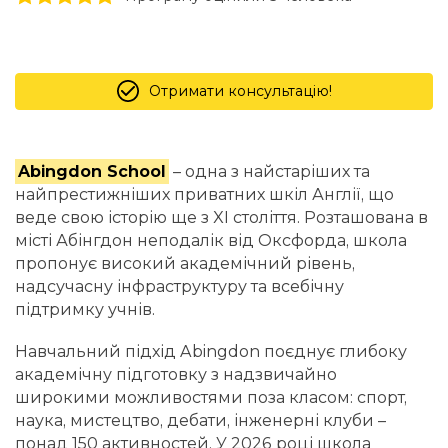
Отримати консультацію!
Abingdon School
– одна з найстаріших та
найпрестижніших приватних шкіл Англії, що
веде свою історію ще з XI століття. Розташована в
місті Абінгдон неподалік від Оксфорда, школа
пропонує високий академічний рівень,
надсучасну інфраструктуру та всебічну
підтримку учнів.
Навчальний підхід Abingdon поєднує глибоку
академічну підготовку з надзвичайно
широкими можливостями поза класом: спорт,
наука, мистецтво, дебати, інженерні клуби –
понад 150 активностей. У 2026 році школа