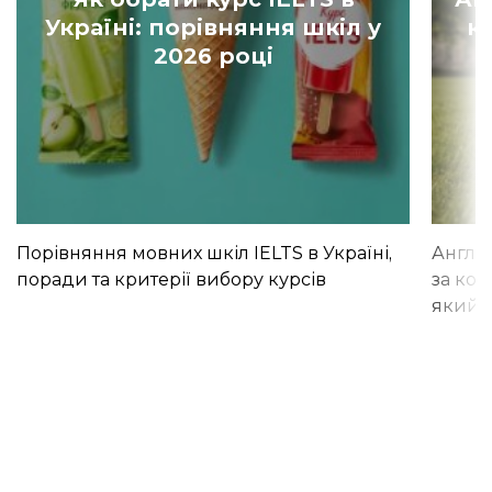
Україні: порівняння шкіл у
к
2026 році
Порівняння мовних шкіл IELTS в Україні,
Англій
поради та критерії вибору курсів
за кор
який і