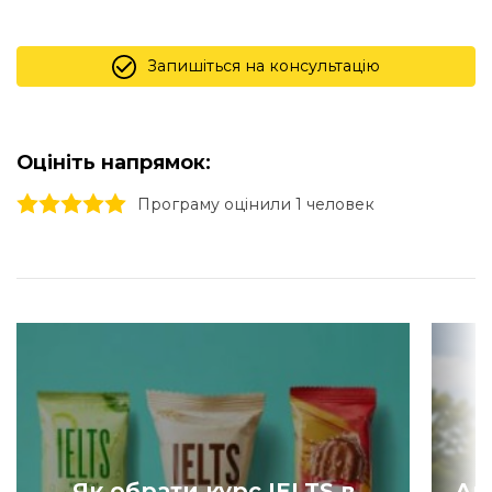
Запишіться на консультацію
Оцініть напрямок:
1 stars
2 stars
3 stars
4 stars
5 stars
Програму оцінили 1 человек
Як обрати курс IELTS в
Ан