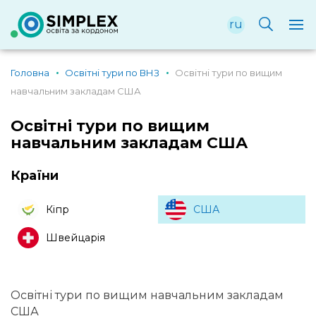
ru
Головна
Освітні тури по ВНЗ
Освітні тури по вищим
навчальним закладам США
Освітні тури по вищим
навчальним закладам США
Країни
Кіпр
США
Швейцарія
Освітні тури по вищим навчальним закладам
США