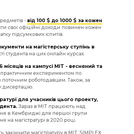
предметів -
від 100 $ до 1000 $ за кожен
дити свої офіційні доходи повинен кожен
тку підсумкових іспитів.
документи на магістерську ступінь в
ті студента на цих онлайн курсах.
6 місяців на кампусі MIT - весняний та
з практичним експериментом по
м поточним роботодавцем. Також, за
у дисертацію.
ратурі для учасників цього проекту,
дента.
Зараз в MIT працюють над
ння в Кембриджі для першої групи
я на магістратурі в 2020 році.
ь закінчити магістратуру в MIT, SIMPLEX