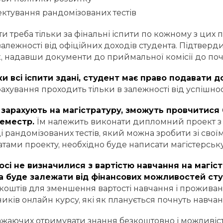
ктування рандомізованих тестів
ти треба тільки за фінальні іспити по кожному з цих 
 залежності від офіційних доходів студента. Підтвер
, надавши документи до приймальної комісії до поча
ки всі іспити здані, студент має право подавати 
ахування проходить тільки в залежності від успішнос
о зарахують на магістратуру, зможуть провчитися 
семестр.
Їм належить виконати дипломний проект 
і рандомізованих тестів, який можна зробити зі свої
атами проекту, необхідно буде написати магістерськ
осі не визначилися з вартістю навчання на магіст
а буде залежати від фінансових можливостей сту
коштів для зменшення вартості навчання і прожива
иків онлайн курсу, які як планується почнуть навчанн
бажаючих отримувати знання безкоштовно і можливіст