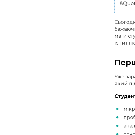
&Quot
Сьогодн
бажаючи
мати ст
іспит пі
Перш
Уже зар
який під
Студен
мік
проб
анал
осно