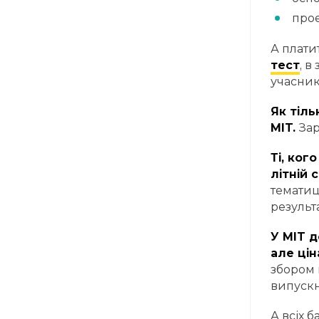
прое
А плати
тест
, в
учасник
Як тіль
MIT.
Зар
Ті, ког
літній 
тематиц
результ
У MIT д
але цін
збором 
випускн
А всіх 