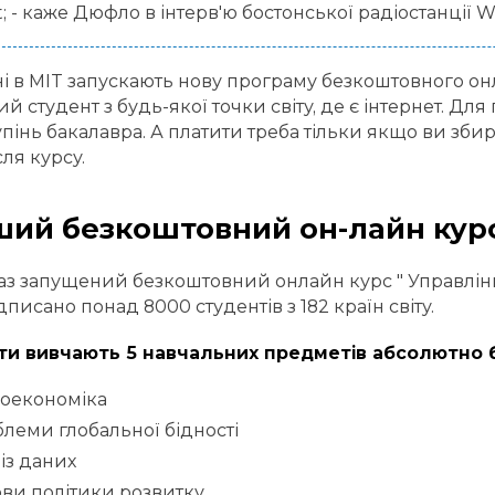
; - каже Дюфло в інтерв'ю бостонської радіостанції
і в MIT запускають нову програму безкоштовного о
й студент з будь-якої точки світу, де є інтернет. Дл
упінь бакалавра. А платити треба тільки якщо ви зб
сля курсу.
ий безкоштовний он-лайн курс
аз запущений безкоштовний онлайн курс " Управління
писано понад 8000 студентів з 182 країн світу.
ти вивчають 5 навчальних предметів абсолютно 
роекономіка
леми глобальної бідності
із даних
ви політики розвитку