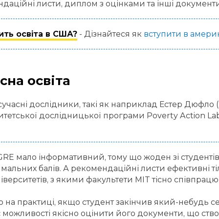
даційні листи, диплом з оцінками та інші документи
ить освіта в США?
- Дізнайтеся як
вступити в амери
сна освіта
сучасні дослідники, такі як наприклад Естер Дюфло (
итетської дослідницької програми Poverty Action Lab
 GRE мало інформативний, тому що жоден зі студентів
мальних балів. А рекомендаційні листи ефективні т
ніверситетів, з якими факультети MIT тісно співпрацю
о на практиці, якщо студент закінчив який-небудь 
 можливості якісно оцінити його документи, що ство