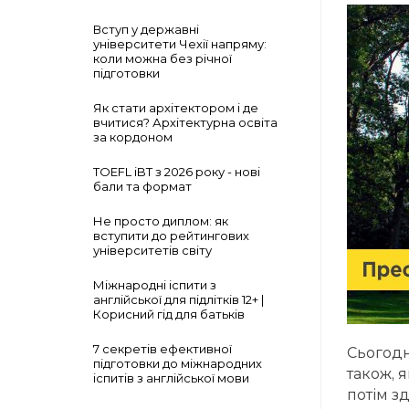
Вступ у державні
університети Чехії напряму:
коли можна без річної
підготовки
Як стати архітектором і де
вчитися? Архітектурна освіта
за кордоном
TOEFL iBT з 2026 року - нові
бали та формат
Не просто диплом: як
вступити до рейтингових
університетів світу
Міжнародні іспити з
англійської для підлітків 12+ |
Корисний гід для батьків
7 секретів ефективної
Сьогодн
підготовки до міжнародних
також, я
іспитів з англійської мови
потім з