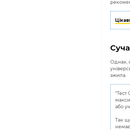
рекомен
Цікав
Суча
Однак, 
універс
зжила.
"Тест
макси
або у
Так щ
немає