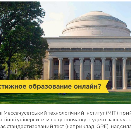
і Массачусетський технологічний інститут (MIT) прий
к і інші університети світу: спочатку студент закінчу
дає стандартизований тест (наприклад, GRE), надсил