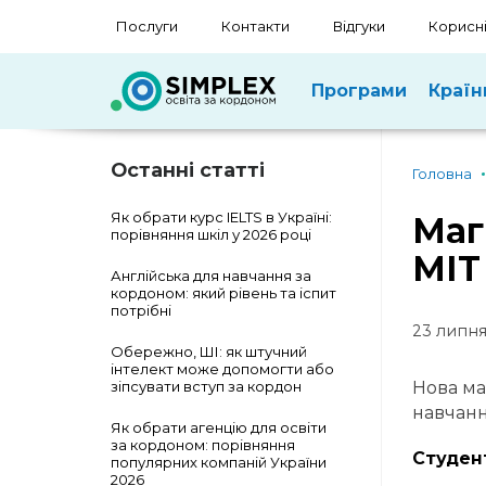
Послуги
Контакти
Відгуки
Корисні
Програми
Країн
Останні статті
Головна
Як обрати курс IELTS в Україні:
Маг
порівняння шкіл у 2026 році
MIT
Англійська для навчання за
кордоном: який рівень та іспит
потрібні
23 липня
Обережно, ШІ: як штучний
інтелект може допомогти або
зіпсувати вступ за кордон
Нова ма
навчанн
Як обрати агенцію для освіти
за кордоном: порівняння
Студент
популярних компаній України
2026