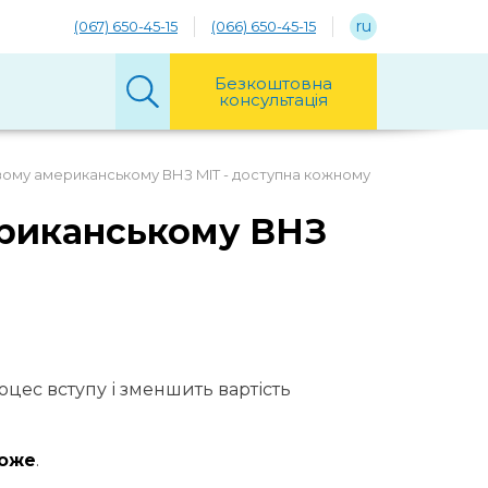
ru
(067) 650-45-15
(066) 650-45-15
Безкоштовна
консультація
вому американському ВНЗ MIT - доступна кожному
ериканському ВНЗ
оцес вступу і зменшить вартість
може
.