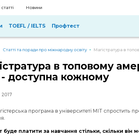
 статті
Новини
и
TOEFL / IELTS
Профтест
Статті та поради про міжнародну освіту
Магістратура в топо
істратура в топовому ам
 - доступна кожному
 2017
гістерська програма в університеті MIT спростить пр
я.
 буде платити за навчання стільки, скільки він 