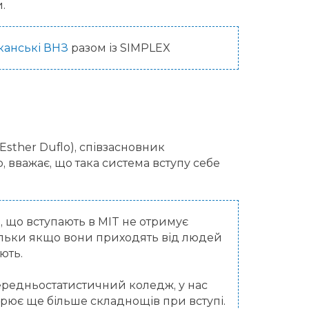
.
канські ВНЗ
разом із SIMPLEX
Esther Duflo), співзасновник
, вважає, що така система вступу себе
, що вступають в MIT не отримує
ільки якщо вони приходять від людей
ють.
середньостатистичний коледж, у нас
рює ще більше складнощів при вступі.