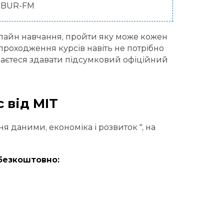
 WBUR-FM
нлайн навчання, пройти яку може кожен
я проходження курсів навіть не потрібно
ираєтеся здавати підсумковий офіційний
 від MIT
 даними, економіка і розвиток ", на
безкоштовно: