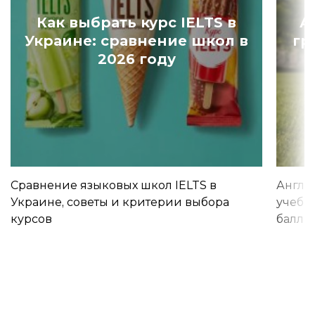
Как выбрать курс IELTS в
А
Украине: сравнение школ в
гр
2026 году
Сравнение языковых школ IELTS в
Англи
Украине, советы и критерии выбора
учебы 
курсов
баллы