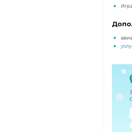
Игра
Допо
авиа
услу