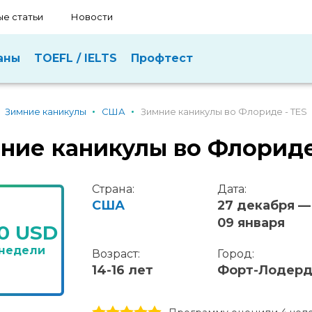
е статьи
Новости
аны
TOEFL / IELTS
Профтест
Зимние каникулы
США
Зимние каникулы во Флориде - TES
ние каникулы во Флориде
Страна:
Дата:
США
27 декабря —
09 января
80 USD
 недели
Возраст:
Город:
14-16 лет
Форт-Лодер