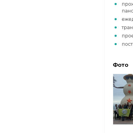
прож
пан
еже
тран
прое
пос
Фото