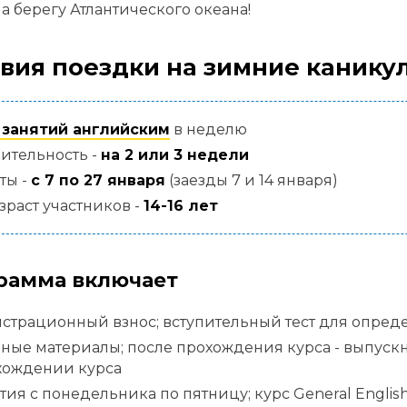
а берегу Атлантического океана!
вия поездки на зимние канику
 занятий английским
в неделю
ительность -
на 2 или 3 недели
ты -
с 7 по 27 января
(заезды 7 и 14 января)
зраст участников -
14-16 лет
рамма включает
страционный взнос; вступительный тест для опре
ные материалы; после прохождения курса - выпуск
хождении курса
тия с понедельника по пятницу; курс General English