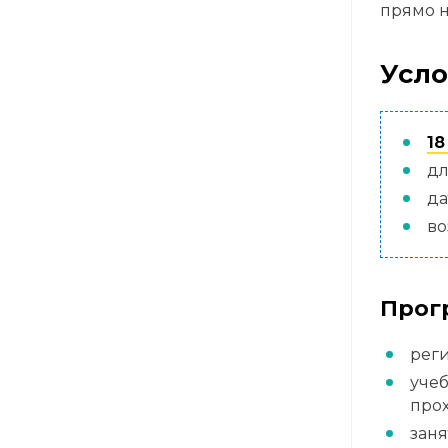
прямо н
Усло
18
дл
да
во
Прог
реги
учеб
про
заня