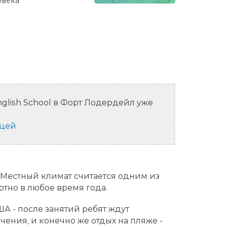
овекa
glish School в Форт Лодердейл уже
ицей
Местный климат считается одним из
ртно в любое время года.
А - после занятий ребят ждут
ения, и конечно же отдых на пляже -