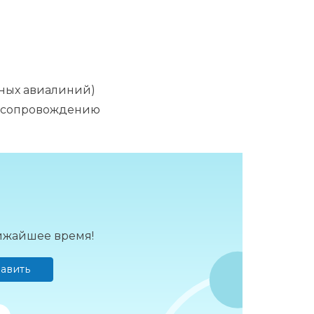
нных авиалиний)
 сопровождению
лижайшее время!
авить