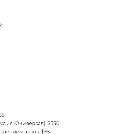
ю
55
тудия Юниверсал): $350
ещением львов: $65