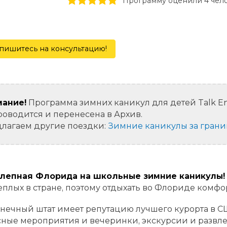
1 stars
2 stars
3 stars
4 stars
5 stars
Программу оценили 4 чел
пишитесь на консультацию!
ание!
Программа зимних каникул для детей Talk En
роводится и перенесена в Архив.
лагаем другие поездки:
Зимние каникулы за гран
лепная Флорида на школьные зимние каникулы!
еплых в стране, поэтому отдыхать во Флориде комфо
лнечный штат имеет репутацию лучшего курорта в СШ
ные мероприятия и вечеринки, экскурсии и развлеч