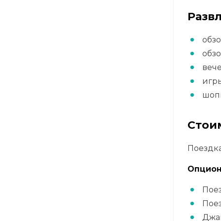
Разв
обз
обз
вече
игры
шоп
Стои
Поездка
Опцион
Поез
Поез
Джан