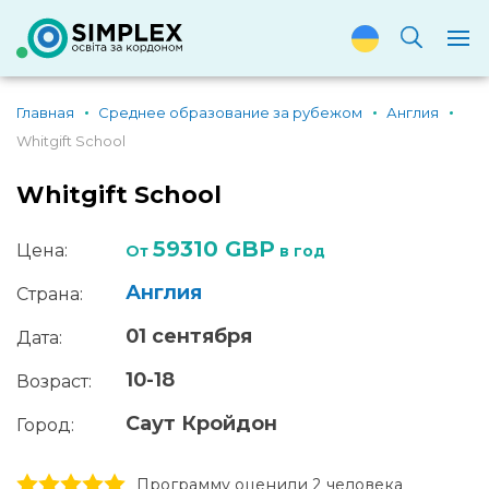
Главная
Среднее образование за рубежом
Англия
Whitgift School
Whitgift School
59310 GBP
Цена:
От
в год
Англия
Страна:
01 сентября
Дата:
10-18
Возраст:
Саут Кройдон
Город:
1 stars
2 stars
3 stars
4 stars
5 stars
Программу оценили 2 человекa