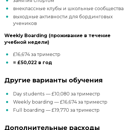
занятия спортом
внеклассные клубы и школьные сообщества
выходные активности для бординговых
учеников
Weekly Boarding (проживание в течение
учебной недели)
£16,674 за триместр
≈ £50,022 в год
Другие варианты обучения
Day students — £10,080 за триместр
Weekly boarding — £16,674 за триместр
Full boarding — £19,770 за триместр
Дополнительные расходы