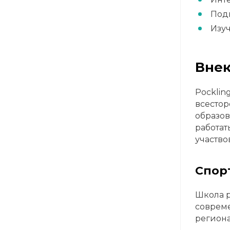
Подг
Изуч
Внек
Pocklin
всестор
образов
работат
участво
Спор
Школа р
совреме
региона