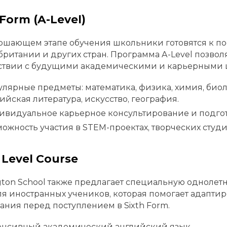
 Form (A-Level)
ршающем этапе обучения школьники готовятся к п
ритании и других стран. Программа A-Level позвол
тствии с будущими академическими и карьерными 
лярные предметы: математика, физика, химия, биоло
ийская литература, искусство, география.
видуальное карьерное консультирование и подгото
ожность участия в STEM-проектах, творческих студи
 Level Course
gton School также предлагает специальную однол
я иностранных учеников, которая помогает адаптир
ания перед поступлением в Sixth Form.
енсивный академический английский язык.