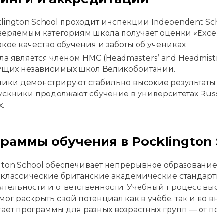
lington School проходит инспекции Independent Schoo
еряемым категориям школа получает оценки «Excell
кое качество обучения и заботы об учениках.
а является членом HMC (Headmasters’ and Headmist
ущих независимых школ Великобритании.
ики демонстрируют стабильно высокие результаты н
скники продолжают обучение в университетах Russ
х.
раммы обучения в Pocklington 
gton School обеспечивает непрерывное образование 
 классические британские академические стандарт
ятельности и ответственности. Учебный процесс вы
мог раскрыть свой потенциал как в учёбе, так и во 
ает программы для разных возрастных групп — от п