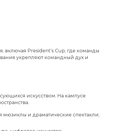
 включая President’s Cup, где команды
нования укрепляют командный дух и
есующихся искусством. На кампусе
остранства.
ая мюзиклы и драматические спектакли;