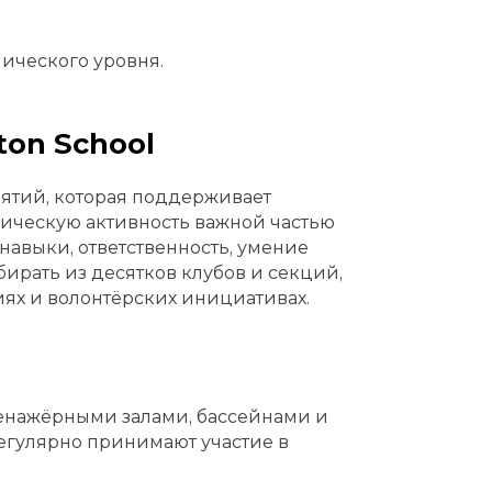
ического уровня.
ton School
нятий, которая поддерживает
мическую активность важной частью
авыки, ответственность, умение
бирать из десятков клубов и секций,
иях и волонтёрских инициативах.
енажёрными залами, бассейнами и
егулярно принимают участие в