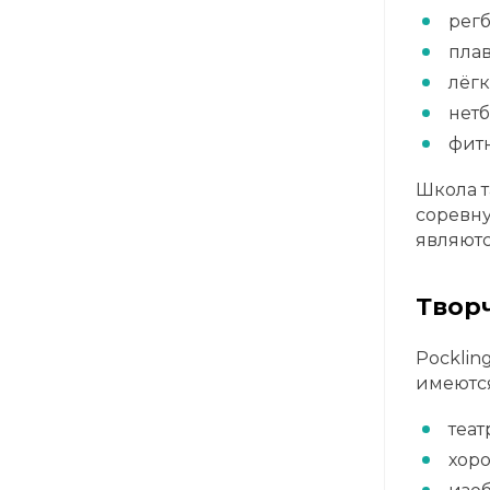
регб
плав
лёгк
нетб
фит
Школа т
соревну
являютс
Творч
Pocklin
имеются
теат
хоро