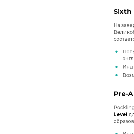
Sixth
На заве
Великоб
соотве
Попу
англ
Инди
Возм
Pre-A
Pocklin
Level
дл
образов
Инт