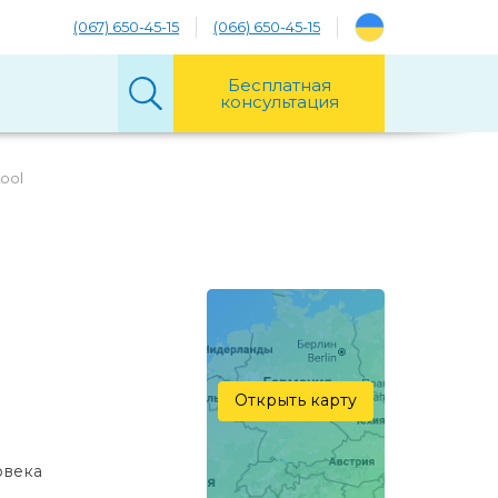
(067) 650-45-15
(066) 650-45-15
Бесплатная
консультация
ool
Открыть карту
овекa