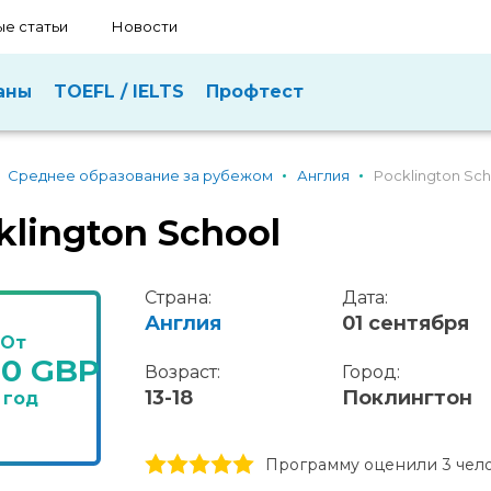
е статьи
Новости
аны
TOEFL / IELTS
Профтест
Среднее образование за рубежом
Англия
Pocklington Sch
klington School
Страна:
Дата:
Англия
01 сентября
От
90 GBP
Возраст:
Город:
13-18
Поклингтон
 год
1 stars
2 stars
3 stars
4 stars
5 stars
Программу оценили 3 чел