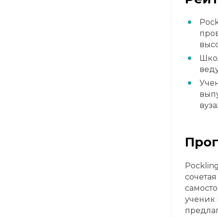
Pock
пров
высо
Школ
вед
Учен
выпу
вуза
Прог
Pocklin
сочетая
самосто
ученик 
предлаг