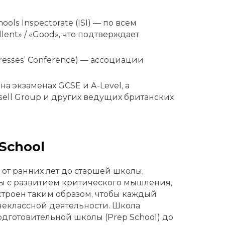
ls Inspectorate (ISI) — по всем
ent» / «Good», что подтверждает
resses’ Conference) — ассоциации
а экзаменах GCSE и A-Level, а
ell Group и других ведущих британских
School
от ранних лет до старшей школы,
ы с развитием критического мышления,
строен таким образом, чтобы каждый
внеклассной деятельности. Школа
одготовительной школы (Prep School) до