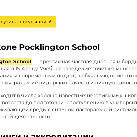
лучить консультацию!
оле Pocklington School
gton School
— престижная частная дневная и борд
ная в 1514 году. Учебное заведение сочетает много
ания и современный подход к обучению, ориенти
ния, развитие лидерских качеств и личную самосто
ходит в число хорошо известных независимых школ 
 возраста до подготовки к поступлению в универси
живающей среды с сильной пасторальной системо
сной деятельности.
инги и аккредитации