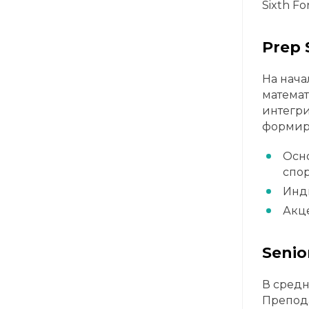
Sixth F
Prep 
На нача
математ
интегри
формир
Осно
спор
Инд
Акце
Senior
В средн
Препода