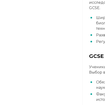
исследо
GCSE.
Широ
биол
техн
Разв
Рег
GCSE 
Ученики
Выбор в
Обяз
наук
Факу
исто