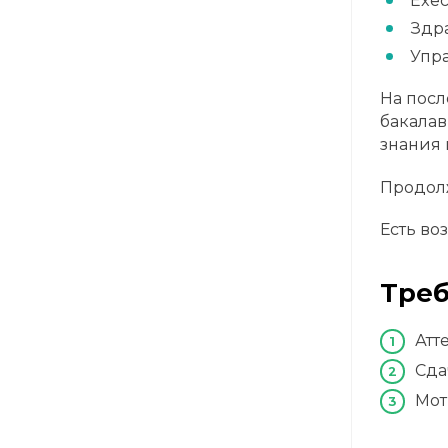
Exec
Здр
Упр
На посл
бакалав
знания 
Продолж
Есть во
Треб
Атт
Сда
Мот