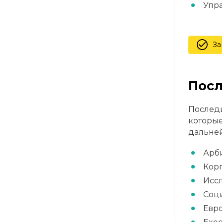
Упр
За
Пос
Последи
которы
дальней
Арби
Кор
Исс
Соц
Евро