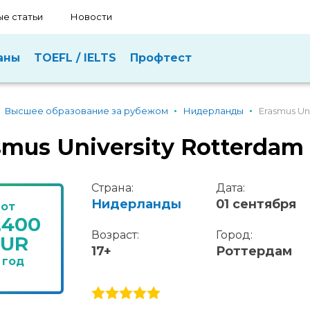
е статьи
Новости
аны
TOEFL / IELTS
Профтест
Высшее образование за рубежом
Нидерланды
Erasmus Un
smus University Rotterdam
Страна:
Дата:
Нидерланды
01 сентября
от
,400
Возраст:
Город:
EUR
17+
Роттердам
 год
1 stars
2 stars
3 stars
4 stars
5 stars