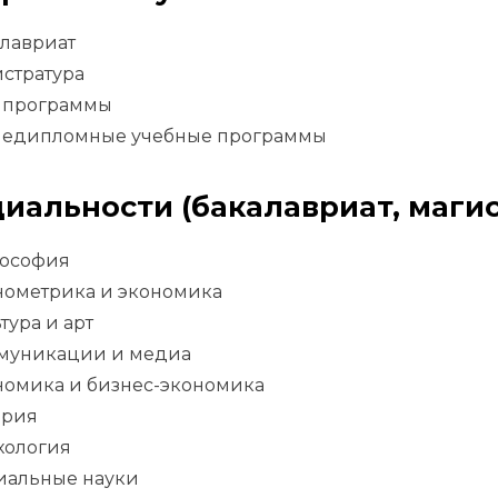
алавриат
стратура
 программы
ледипломные учебные программы
иальности (бакалавриат, магис
ософия
нометрика и экономика
тура и арт
муникации и медиа
номика и бизнес-экономика
ория
хология
иальные науки