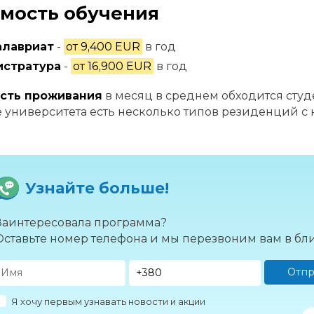
мость обучения
алавриат
-
от 9,400 EUR
в год
истратура
-
от 16,900 EUR
в год
сть проживания
в месяц в среднем обходится студе
 университета есть несколько типов резиденций с 
Узнайте больше!
Заинтересовала программа?
Оставьте номер телефона и мы перезвоним вам в б
Отпр
Я хочу первым узнавать новости и акции