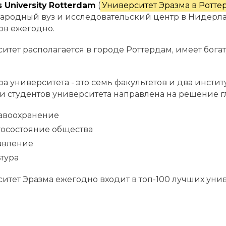
 University Rotterdam
(
Университет Эразма в Ротте
родный вуз и исследовательский центр в Нидерланд
ов ежегодно.
итет располагается в городе Роттердам, имеет богат
ра университета - это семь факультетов и два инсти
 и студентов университета направлена на решение г
авоохранение
госостояние общества
авление
тура
итет Эразма ежегодно входит в топ-100 лучших уни