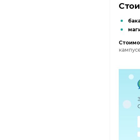
Стои
бак
маг
Стоимо
кампусе