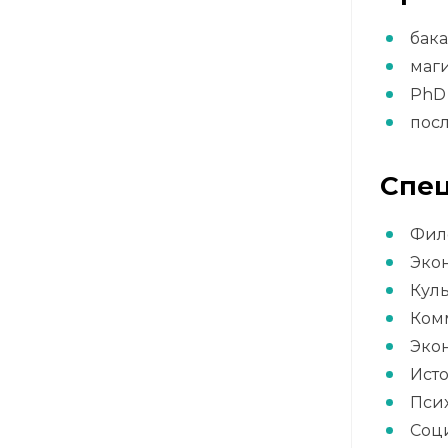
бак
маги
PhD
пос
Спец
Фил
Эко
Куль
Ком
Эко
Ист
Пси
Соц