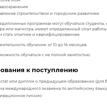
utive MBA
авоохранение
авление строительством и городским развитием
едипломных программах могут обучаться студенты,
ра или магистра, имеют определенный опыт работы в
и стать опытнее и квалифицированнее.
ительность обучения: от 10 до 16 месяцев.
зможность обучаться с не полной занятостью.
ования к поступлению
естат или диплом о предыдущем образовании (для б
ча международного экзамена по английскому языку (IE
ивационное письмо