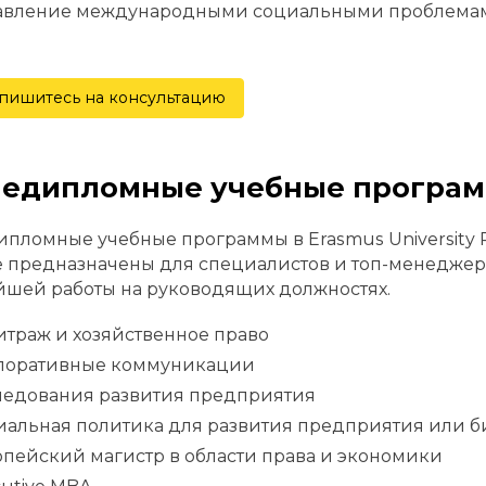
авление международными социальными проблема
пишитесь на консультацию
ледипломные учебные програ
пломные учебные программы в Erasmus University 
е предназначены для специалистов и топ-менедже
шей работы на руководящих должностях.
траж и хозяйственное право
поративные коммуникации
ледования развития предприятия
иальная политика для развития предприятия или б
пейский магистр в области права и экономики