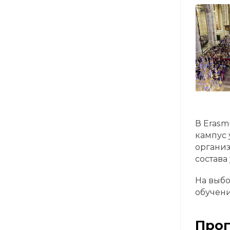
В Erasm
кампус 
организ
состава
На выбо
обучени
Про