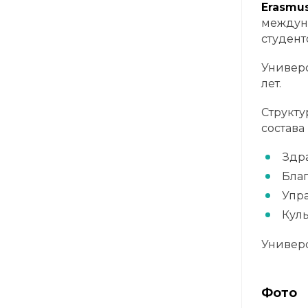
Erasmus
междуна
студент
Универс
лет.
Структу
состава
Здр
Бла
Упр
Куль
Универс
Фото