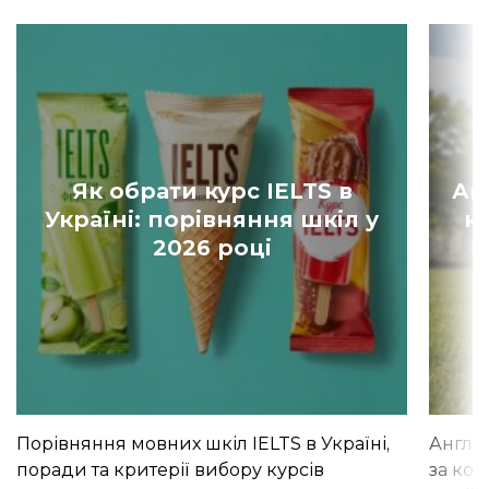
Як обрати курс IELTS в
Ан
Україні: порівняння шкіл у
к
2026 році
Порівняння мовних шкіл IELTS в Україні,
Англій
поради та критерії вибору курсів
за кор