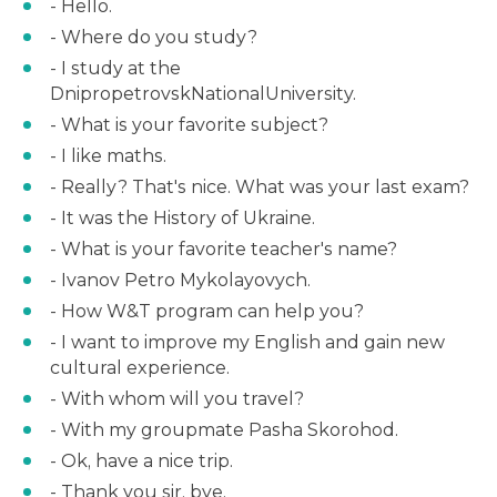
- Hello.
- Where do you study?
- I study at the
DnipropetrovskNationalUniversity.
- What is your favorite subject?
- I like maths.
- Really? That's nice. What was your last exam?
- It was the History of Ukraine.
- What is your favorite teacher's name?
- Ivanov Petro Mykolayovych.
- How W&T program can help you?
- I want to improve my English and gain new
cultural experience.
- With whom will you travel?
- With my groupmate Pasha Skorohod.
- Ok, have a nice trip.
- Thank you sir, bye.