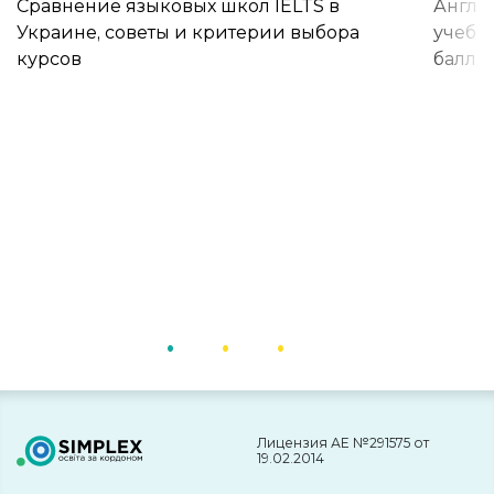
Сравнение языковых школ IELTS в
Англи
Украине, советы и критерии выбора
учебы 
курсов
баллы
Лицензия АЕ №291575 от
19.02.2014