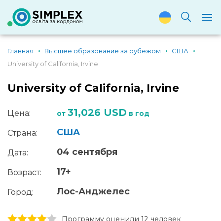
Главная
Высшее образование за рубежом
США
University of California, Irvine
University of California, Irvine
31,026 USD
Цена:
от
в год
США
Страна:
04 сентября
Дата:
17+
Возраст:
Лос-Анджелес
Город:
1 stars
2 stars
3 stars
4 stars
5 stars
Программу оценили 12 человек