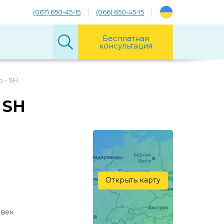
(067) 650-45-15
(066) 650-45-15
Бесплатная
консультация
о - SH
 SH
Открыть карту
овек