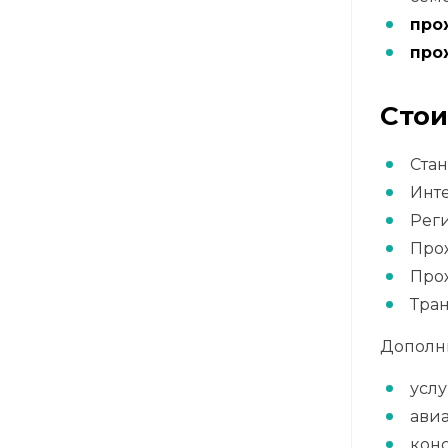
про
про
Стои
Стан
Инте
Реги
Прож
Прож
Тран
Дополн
усл
ави
кон