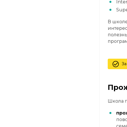
Inte
Supe
В школе
интерес
полезны
програм
За
Прож
Школа п
про
повс
семе