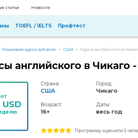
е статьи
Новости
аны
TOEFL / IELTS
Профтест
Языковые курсы для всех
США
Курсы английского в Чикаг
сы английского в Чикаго -
Страна:
Город:
США
Чикаго
от
5 USD
Возраст:
Даты:
16+
весь год
неделю
1 stars
2 stars
3 stars
4 stars
5 stars
Программу оценили 5 чел