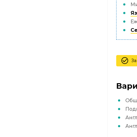
Ми
Яз
Е
С
За
Вари
Общи
Подг
Анг
Англ