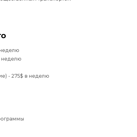
го
в неделю
в неделю
е) - 275$ в неделю
рограммы