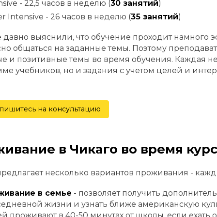
nsive - 22,5 часов в неделю (
30 занятий
)
r Intensive - 26 часов в неделю (
35 занятий
)
 давно выяснили, что обучение проходит намного э
но общаться на заданные темы. Поэтому преподават
е и позитивные темы во время обучения. Каждая нед
ме учебников, но и задания с учетом целей и интер
пишитесь на консультацию
ивание в Чикаго во время кур
редлагает несколько вариантов проживания - каж
живание в семье
- позволяет получить дополнител
едневной жизни и узнать ближе американскую кул
й проживают в 40-50 минутах от школы, если ехать