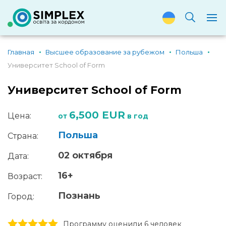
Главная
Высшее образование за рубежом
Польша
Университет School of Form
Университет School of Form
6,500 EUR
Цена:
от
в год
Польша
Страна:
02 октября
Дата:
16+
Возраст:
Познань
Город:
1 stars
2 stars
3 stars
4 stars
5 stars
Программу оценили 6 человек