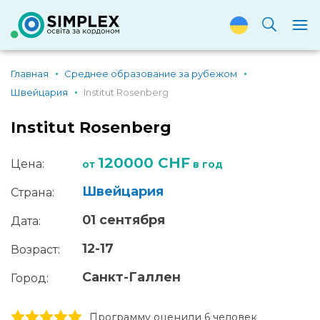
Главная
Среднее образование за рубежом
Швейцария
Institut Rosenberg
Institut Rosenberg
120000 CHF
Цена:
от
в год
Швейцария
Страна:
01 сентября
Дата:
12-17
Возраст:
Санкт-Галлен
Город:
1 stars
2 stars
3 stars
4 stars
5 stars
Программу оценили 6 человек