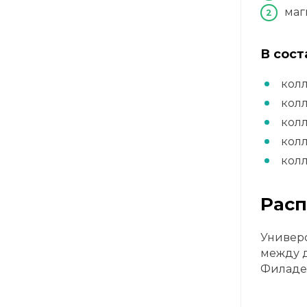
маг
В сост
кол
колл
кол
кол
колл
Рас
Универс
между 
Филаде