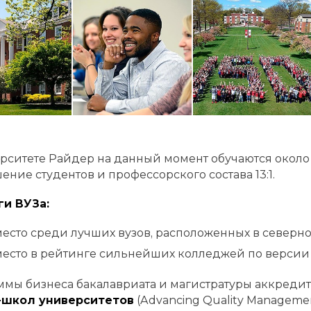
рситете Райдер на данный момент обучаются около 55
ение студентов и профессорского состава 13:1.
ги ВУЗа:
место среди лучших вузов, расположенных в северн
место в рейтинге сильнейших колледжей по версии 
мы бизнеса бакалавриата и магистратуры аккреди
-школ университетов
(Advancing Quality Managemen