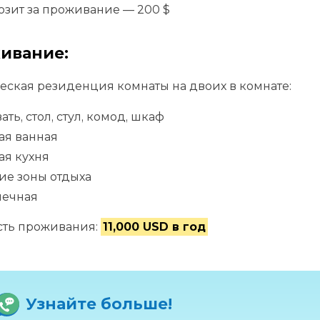
зит за проживание — 200 $
ивание:
еская резиденция комнаты на двоих в комнате:
ать, стол, стул, комод, шкаф
ая ванная
ая кухня
ие зоны отдыха
чечная
сть проживания:
11,000 USD в год
Узнайте больше!