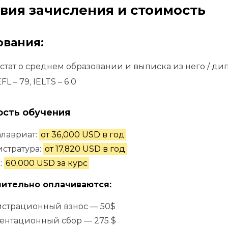
вия зачисления и стоимость
ования:
естат о среднем образовании и выписка из него / д
L – 79, IELTS – 6.0
ость обучения
лавриат:
от 36,000 USD в год
стратура:
от 17,820 USD в год
:
60,000 USD за курс
ительно оплачиваются:
истрационный взнос — 50$
ентационный сбор — 275 $