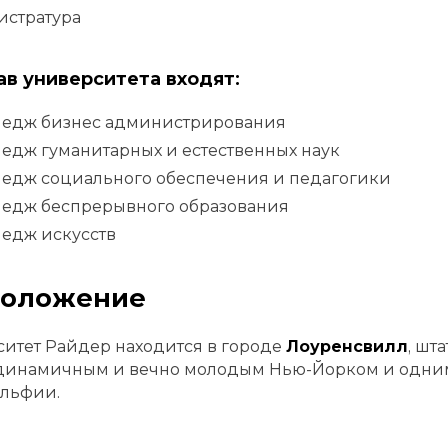
истратура
ав университета входят:
ледж бизнес администрирования
едж гуманитарных и естественных наук
ледж социального обеспечения и педагогики
ледж беспрерывного образования
едж искусств
положение
итет Райдер находится в городе
Лоуренсвилл
, шт
динамичным и вечно молодым Нью-Йорком и одним 
льфии.