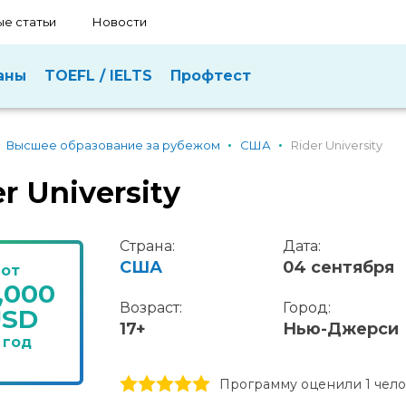
е статьи
Новости
аны
TOEFL / IELTS
Профтест
Высшее образование за рубежом
США
Rider University
r University
Страна:
Дата:
США
04 сентября
от
,000
Возраст:
Город:
USD
17+
Нью-Джерси
 год
1 stars
2 stars
3 stars
4 stars
5 stars
Программу оценили 1 чел