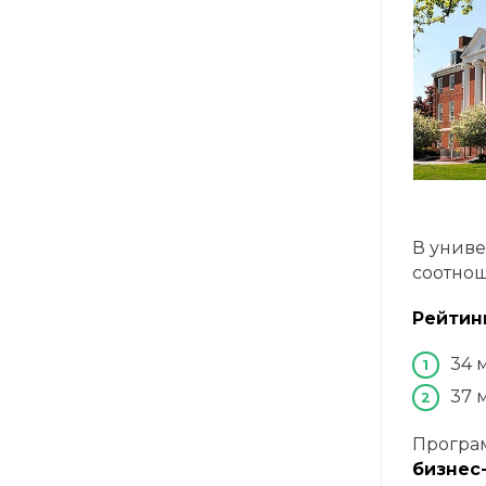
В униве
соотнош
Рейтин
34 
37 
Програм
бизнес