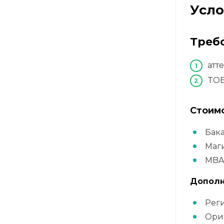
Усло
Треб
атт
TOEF
Стоим
Бака
Маги
MBA
Дополн
Рег
Ори