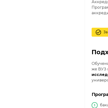
Аккреди
Програ
аккреди
За
Подх
Обучени
же ВУЗ
исслед
универс
Прогр
бак