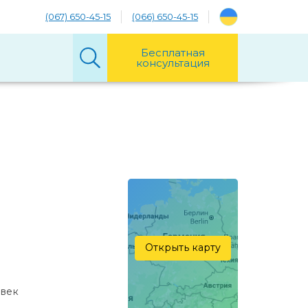
(067) 650-45-15
(066) 650-45-15
Бесплатная
консультация
Открыть карту
овек