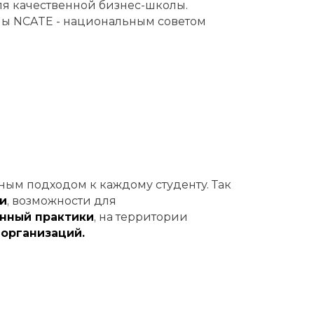
ля качественной бизнес-школы.
ы NCATE - национальным советом
ым подходом к каждому студенту. Так
и
, возможности для
нный практики
, на территории
и
организаций.