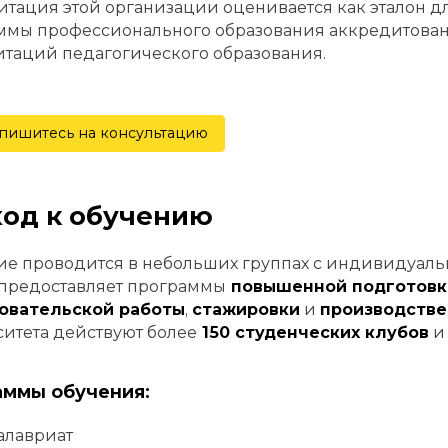
тация этой организации оценивается как эталон д
ммы профессионального образования аккредитован
таций педагогического образования.
пишитесь на консультацию
од к обучению
е проводится в небольших группах с индивидуальн
 предоставляет программы
повышенной подготовк
овательской работы
,
стажировки
и
производстве
итета действуют более
150 студенческих клубов
аммы обучения:
алавриат