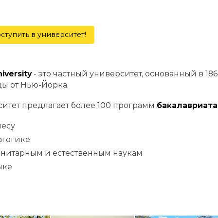
ступить в университет!
iversity
- это частный университет, основанный в 18
ды от Нью-Йорка.
итет предлагает более 100 программ
бакалавриата
несу
агогике
анитарным и естественным наукам
ыке