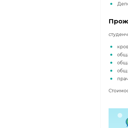
Депо
Прож
студенч
кров
общ
общ
общ
пра
Стоимо