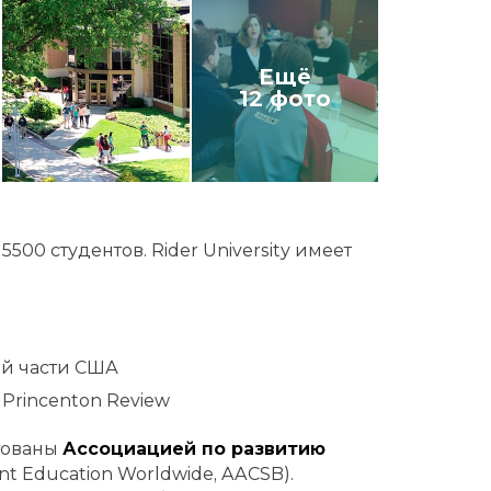
Ещё
12 фото
00 студентов. Rider University имеет
ой части США
Princenton Review
тованы
Ассоциацией по развитию
t Education Worldwide, AACSB).