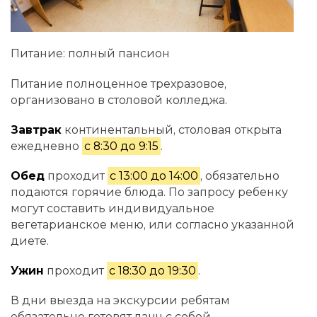
Питание: полный пансион
Питание полноценное трехразовое,
организовано в столовой колледжа.
Завтрак
континентальный, столовая открыта
ежедневно
с 8:30 до 9:15
.
Обед
проходит
с 13:00 до 14:00
, обязательно
подаются горячие блюда. По запросу ребенку
могут составить индивидуальное
вегетарианское меню, или согласно указанной
диете.
Ужин
проходит
с 18:30 до 19:30
.
В дни выезда на экскурсии ребятам
обязательно готовят ланч с собой.