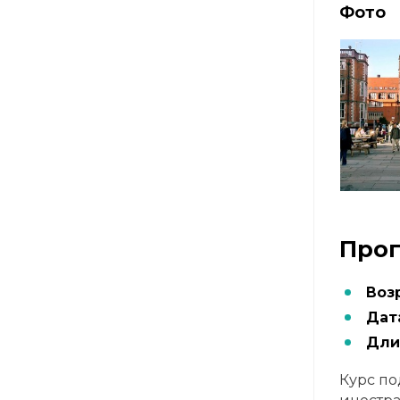
Фото
Прог
Воз
Дат
Дли
Курс по