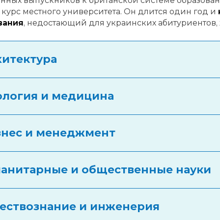
нных выпускников к британской системе образован
курс местного университета. Он длится один год и
вания
, недостающий для украинских абитуриентов,
хитектура
ология и медицина
знес и менеджмент
манитарные и общественные науки
ествознание и инженерия