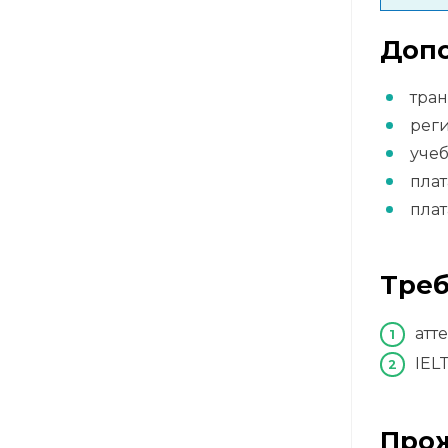
Допо
тран
рег
уче
плат
плат
Треб
атт
IELT
Про