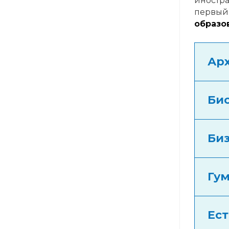
иностра
первый 
образо
Ар
Би
Би
Гу
Ест