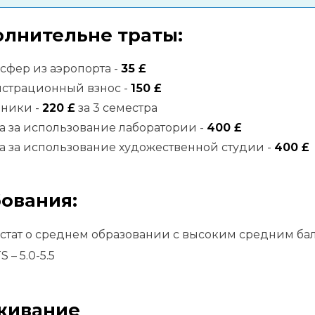
лнительне траты:
сфер из аэропорта -
35 £
истрационный взнос -
150 £
бники -
220 £
за 3 семестра
а за использование лаборатории -
400 £
а за использование художественной студии -
400 £
ования:
естат о среднем образовании с высоким средним ба
S – 5.0-5.5
живание