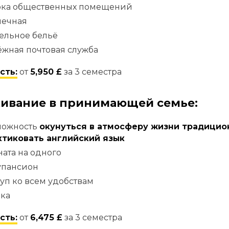
рка общественных помещений
чечная
ельное бельё
жная почтовая служба
сть:
от
5,950 £
за 3 семестра
ивание в принимающей семье:
можность
окунуться в атмосферу жизни традицио
ктиковать английский язык
ата на одного
упансион
уп ко всем удобствам
рка
сть:
от
6,475 £
за 3 семестра