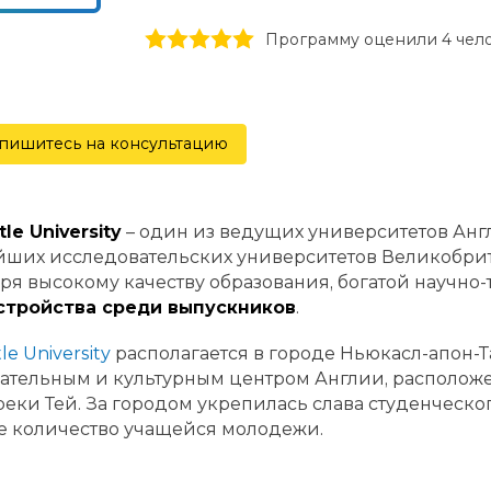
1 stars
2 stars
3 stars
4 stars
5 stars
Программу оценили 4 чел
пишитесь на консультацию
le University
– один из ведущих университетов Англ
ших исследовательских университетов Великобрит
ря высокому качеству образования, богатой научно-
стройства среди выпускников
.
e University
располагается в городе Ньюкасл-апон-Т
ательным и культурным центром Англии, расположе
реки Тей. За городом укрепилась слава студенческо
е количество учащейся молодежи.