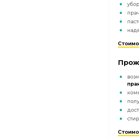
убо
пра
паст
надё
Стоимо
Прож
воз
пра
комн
пол
дост
сти
Стоимо