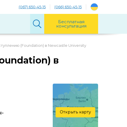
(067) 650-45-15
(066) 650-45-15
Бесплатная
консультация
туплению (Foundation) в Newcastle University
oundation) в
Открыть карту
н-