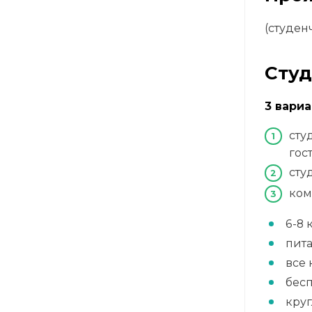
(студе
Студ
3 вари
сту
гос
сту
ком
6-8 
пита
все 
бесп
круг