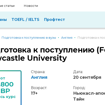
е статьи
Новости
аны
TOEFL / IELTS
Профтест
Подготовка к поступлению в вузы
Англия
Подготовка к пос
готовка к поступлению (F
castle University
Страна:
Дата:
Англия
20 сентября
от
,800
Возраст:
Город:
GBP
17+
Ньюкасл-апо
есь курс
Тайн