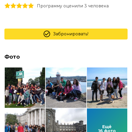
1 stars
2 stars
3 stars
4 stars
5 stars
Программу оценили 3 человекa
Забронировать!
Фото
Ещё
16 фото