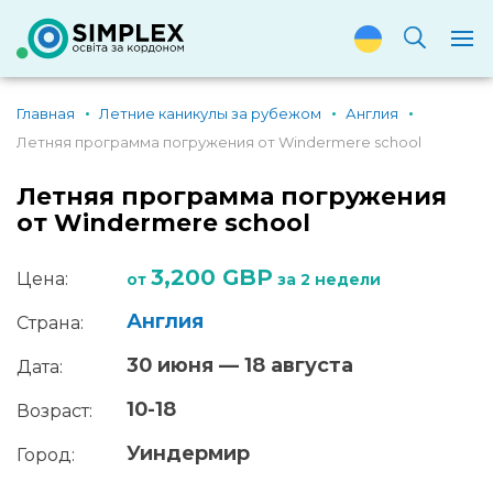
Главная
Летние каникулы за рубежом
Англия
Летняя программа погружения от Windermere school
Летняя программа погружения
от Windermere school
3,200 GBP
Цена:
от
за 2 недели
Англия
Страна:
30 июня — 18 августа
Дата:
10-18
Возраст:
Уиндермир
Город: