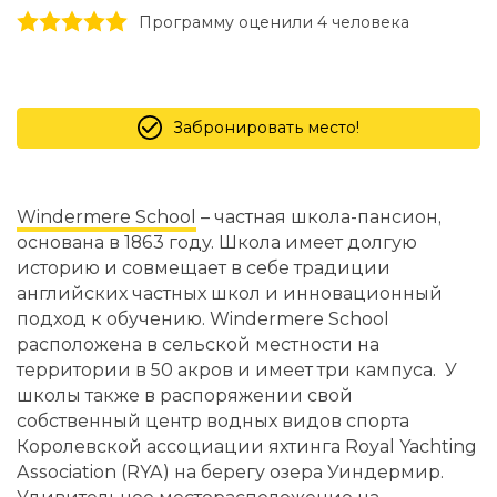
1 stars
2 stars
3 stars
4 stars
5 stars
Программу оценили 4 человекa
Забронировать место!
Windermere School
– частная школа-пансион,
основана в 1863 году. Школа имеет долгую
историю и совмещает в себе традиции
английских частных школ и инновационный
подход к обучению. Windermere School
расположена в сельской местности на
территории в 50 акров и имеет три кампуса. У
школы также в распоряжении свой
собственный центр водных видов спорта
Королевской ассоциации яхтинга Royal Yachting
Association (RYA) на берегу озера Уиндермир.