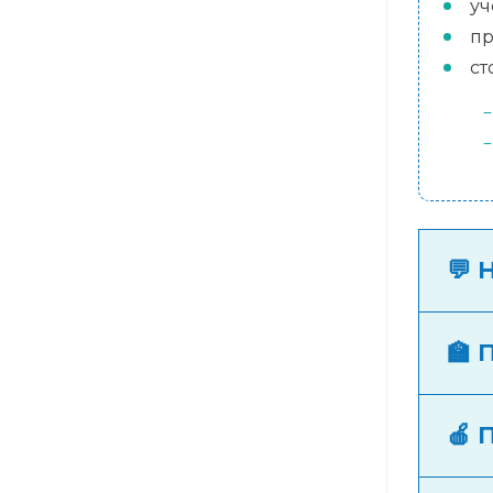
уч
пр
ст
💬 
🏫 
🍎 