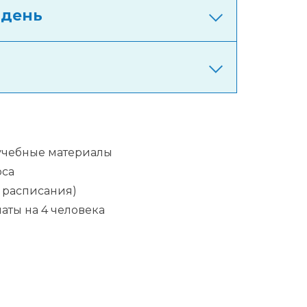
 день
 учебные материалы
рса
 расписания)
ты на 4 человека