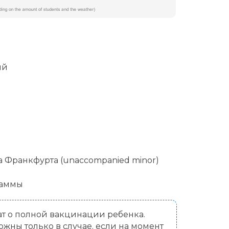
ий
 Франкфурта (unaccompanied minor)
раммы
т о полной вакцинации ребенка.
ны только в случае, если на момент