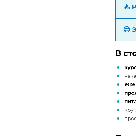
🚴 
😎 
В ст
кур
нача
еже
про
пит
круг
про