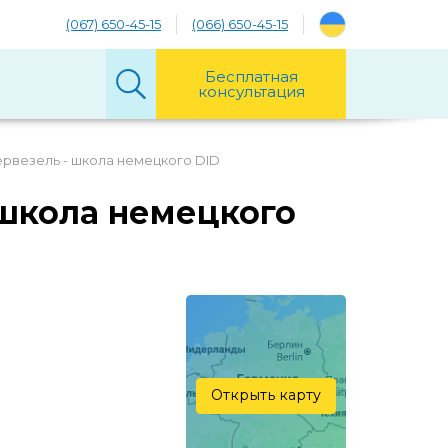
(067) 650-45-15
(066) 650-45-15
Бесплатная
консультация
рвезель - школа немецкого DID
 школа немецкого
Открыть карту