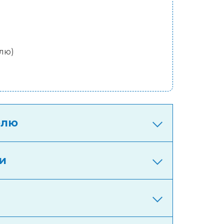
лю)
елю
и