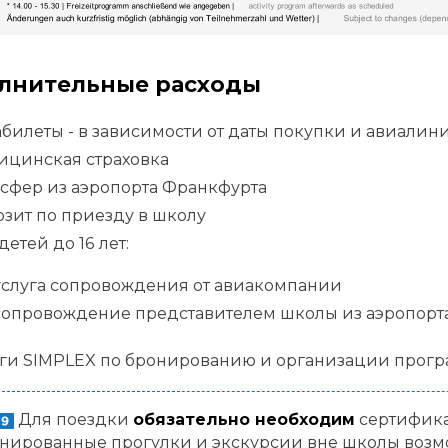
лнительные расходы
билеты - в зависимости от даты покупки и авиалин
ицинская страховка
нсфер из аэропорта Франкфурта
зит по приезду в школу
детей до 16 лет:
услуга сопровождения от авиакомпании
сопровождение представителем школы из аэропорта
уги SIMPLEX по бронированию и организации прог
Для поездки
обязательно необходим
сертифика
нированные прогулки и экскурсии вне школы возмож