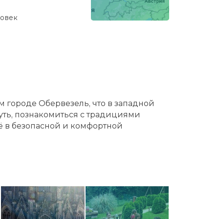
ловек
 городе Обервезель, что в западной
нуть, познакомиться с традициями
ё в безопасной и комфортной