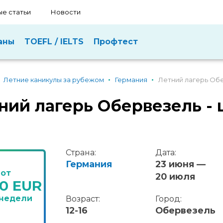
е статьи
Новости
аны
TOEFL / IELTS
Профтест
Летние каникулы за рубежом
Германия
Летний лагерь Обе
ний лагерь Обервезель -
Страна:
Дата:
Германия
23 июня —
от
20 июля
00 EUR
 недели
Возраст:
Город:
12-16
Обервезель