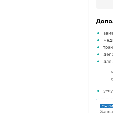
Допо
авиа
мед
тра
депо
для 
усл
Запла