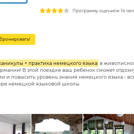
1 stars
2 stars
3 stars
4 stars
5 stars
Программу оценили 14 че
бронировать!
каникулы + практика немецкого языка
в живописном
ермании! В этой поездке ваш ребенок сможет отдох
и и повысить уровень знания немецкого языка - вс
ере немецкой языковой школы.