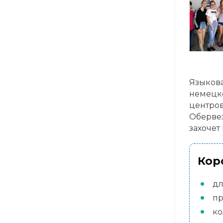
Языков
немецко
центров
Обервез
захочет
Кор
дл
пр
ко