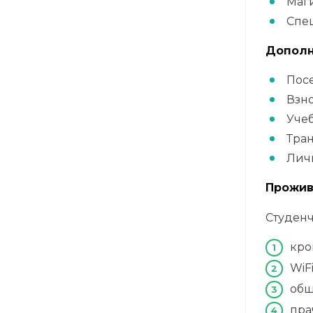
Маги
Спе
Дополн
Посе
Взно
Учеб
Тран
Личн
Прожив
Студенч
кро
WiF
общ
пра