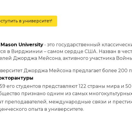
ступить в университет!
Mason University
- это государственный классичес
ся в Вирджинии – самом сердце США. Назван в чест
елей Джорджа Мейсона, активного участника Войны
верситет Джорджа Мейсона предлагает более 200 
окторантуры
559 его студентов представляют 122 страны мира и 5
бщество признано одним из самых многокультурных 
т преподавателей, международные связи и прести
денческого опыта в университете.