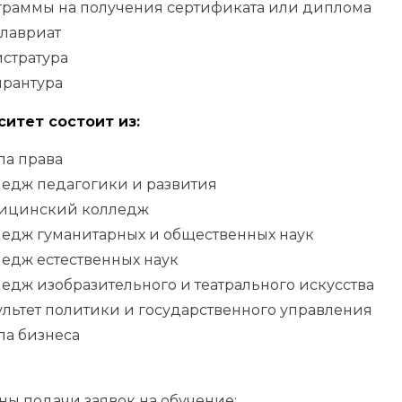
граммы на получения сертификата или диплома
алавриат
стратура
ирантура
итет состоит из:
ла права
ледж педагогики и развития
ицинский колледж
ледж гуманитарных и общественных наук
едж естественных наук
едж изобразительного и театрального искусства
льтет политики и государственного управления
ла бизнеса
ы подачи заявок на обучение: