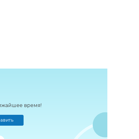
лижайшее время!
авить