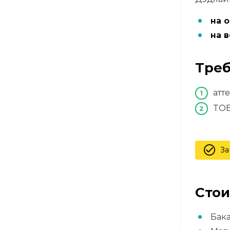
на 
на 
Треб
атт
TOEF
За
Стои
Бака