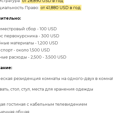
стратура:
от 28,890 USD в год
циальность Право:
от 41,880 USD в год
ительно:
местровый сбор - 100 USD
с первокурсника - 300 USD
ные материалы - 1,200 USD
спорт - около 1,500 USD
ые расходы - 2,500 - 3,500 USD
ание:
еская резиденция комнаты на одного-двух в комнат
вать, стол, стул, места для хранения одежды
i
ая гостиная с кабельным телевидением
чечная общая