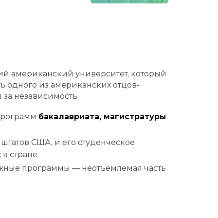
кий американский университет, который
ь одного из американских отцов-
 за независимость.
программ
бакалавриата, магистратуры
0 штатов США, и его студенческое
в стране.
жные программы — неотъемлемая часть