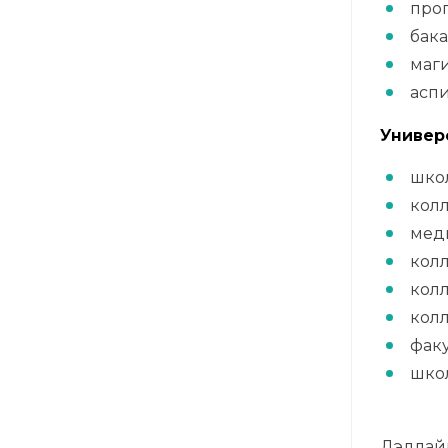
про
бак
маги
асп
Универс
шко
кол
мед
кол
колл
колл
факу
шко
Дэдлайн