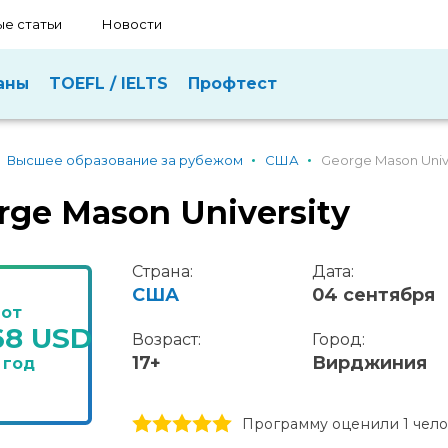
е статьи
Новости
аны
TOEFL / IELTS
Профтест
Высшее образование за рубежом
США
George Mason Univ
rge Mason University
Страна:
Дата:
США
04 сентября
от
68 USD
Возраст:
Город:
17+
Вирджиния
 год
1 stars
2 stars
3 stars
4 stars
5 stars
Программу оценили 1 чел