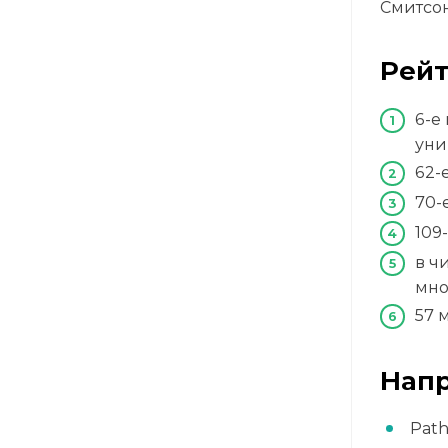
Смитсон
Рейт
6-е
уни
62-
70-
109
в ч
мно
57 
Напр
Pat