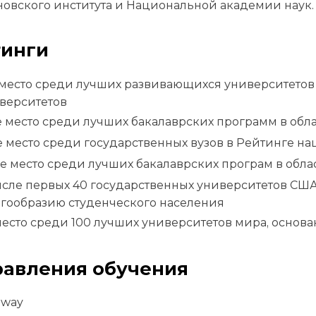
овского института и Национальной академии наук.
инги
 место среди лучших развивающихся университетов
верситетов
е место среди лучших бакалаврских программ в обл
е место среди государственных вузов в Рейтинге н
-е место среди лучших бакалаврских програм в обл
исле первых 40 государственных университетов СШ
гообразию студенческого населения
место среди 100 лучших университетов мира, основа
авления обучения
hway