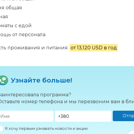
ня общая
ная
оматы с едой
ощь от персонала
ть проживания и питания:
от 13,120 USD в год
Узнайте больше!
Заинтересовала программа?
Оставьте номер телефона и мы перезвоним вам в б
Отпр
Я хочу первым узнавать новости и акции