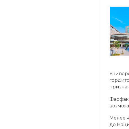
Универс
гордитс
признан
Фэрфакс
возможн
Менее ч
до Наци