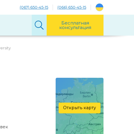
(067) 650-45-15
(066) 650-45-15
Бесплатная
консультация
ersity
Открыть карту
овек