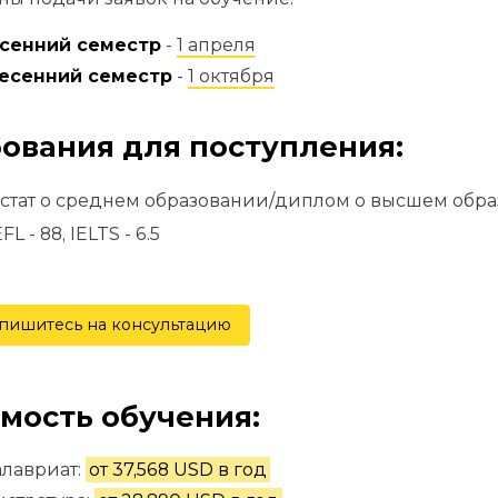
осенний семестр
-
1 апреля
весенний семестр
-
1 октября
ования для поступления:
естат о среднем образовании/диплом о высшем обра
L - 88, IELTS - 6.5
пишитесь на консультацию
мость обучения:
лавриат:
от 37,568 USD в год