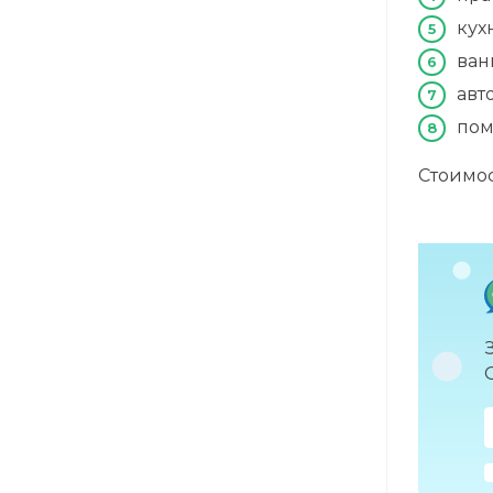
кух
ван
авт
пом
Стоимос