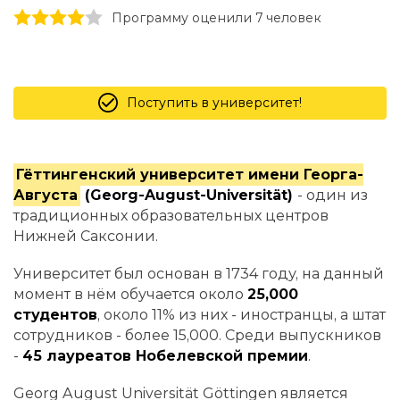
1 stars
2 stars
3 stars
4 stars
5 stars
Программу оценили 7 человек
Поступить в университет!
Гёттингенский университет имени Георга-
Августа
(Georg-August-Universität)
- один из
традиционных образовательных центров
Нижней Саксонии.
Университет был основан в 1734 году, на данный
момент в нём обучается около
25,000
студентов
, около 11% из них - иностранцы, а штат
сотрудников - более 15,000. Среди выпускников
-
45 лауреатов Нобелевской премии
.
Georg August Universität Göttingen является