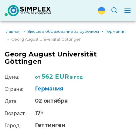
Главная
Высшее образование за рубежом
Германия
Georg August Universität Göttingen
Georg August Universität
Göttingen
562 EUR
Цена:
от
в год
Германия
Страна:
02 октября
Дата:
17+
Возраст:
Гёттинген
Город: