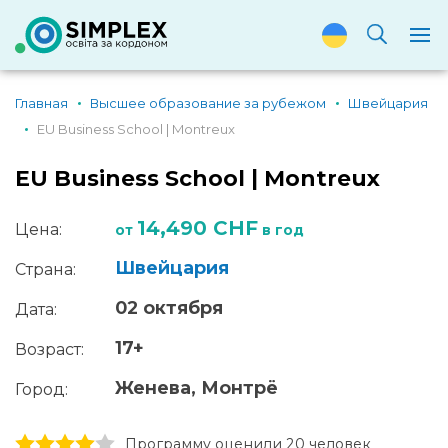
Главная
Высшее образование за рубежом
Швейцария
EU Business School | Montreux
EU Business School | Montreux
14,490 CHF
Цена:
от
в год
Швейцария
Страна:
02 октября
Дата:
17+
Возраст:
Женева, Монтрё
Город:
1 stars
2 stars
3 stars
4 stars
5 stars
Программу оценили 20 человек