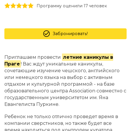
1 stars
2 stars
3 stars
4 stars
5 stars
Программу оценили 17 человек
Забронировать!
Приглашаем провести
летние каникулы в
Праге
! Вас ждут уникальные каникулы,
сочетающие изучение чешского, английского
или немецкого языка на выбор с активным
отдыхом и культурной программой - на базе
образовательного центра Association совместно с
государственным университетом им. Яна
Евангелиста Пуркине.
Ребенок не только отлично проведет время в
компании сверстников, но также будет все
время находиться под контролем куратора.