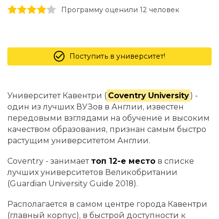
1 stars
2 stars
3 stars
4 stars
5 stars
Программу оценили 12 человек
Поступить в университет!
Университет Кавентри (
Coventry University
) -
один из лучших ВУЗов в Англии, известен
передовыми взглядами на обучение и высоким
качеством образования, признан самым быстро
растущим университетом Англии.
Coventry - занимает
топ 12-е место
в списке
лучших университетов Великобритании
(Guardian University Guide 2018).
Располагается в самом центре города Кавентри
(главный корпус), в быстрой доступности к