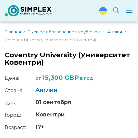
Главная
Высшее образование за рубежом
Англия
Coventry University (Университет Ковентри)
Coventry University (Университет
Ковентри)
15,300 GBP
Цена:
от
в год
Англия
Страна:
01 сентября
Дата:
Ковентри
Город:
17+
Возраст: