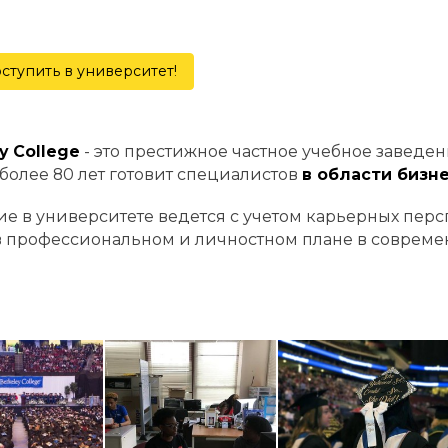
ступить в университет!
y College
- это престижное частное учебное заведени
 более 80 лет готовит специалистов
в области бизн
е в университете ведется с учетом карьерных персп
в профессиональном и личностном плане в совреме