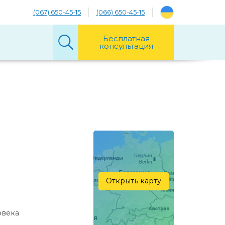
(067) 650-45-15
(066) 650-45-15
Бесплатная
консультация
Открыть карту
овекa