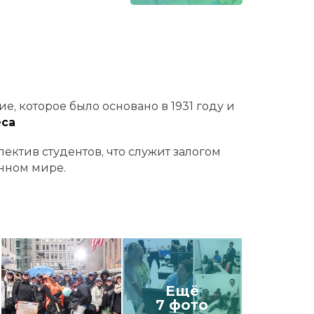
е, которое было основано в 1931 году и
еса
ектив студентов, что служит залогом
нном мире.
Ещё
7 фото