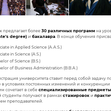
ж предлагает более
30 различных программ
на уро
ate’s degree)
и
бакалавра
. В конце обучения присв
ciate in Applied Science (A.A.S.)
iate in Science (A.S.)
elor of Science (B.S.)
elor of Business Administration (B.B.A.)
трация университета ставит перед собой задачу п
 в условиях постоянных изменений и конкуренции 
м сочетает в себе
специализированные предметы
 студенты получают в рамках
стажировок
и
практи
ем преподавателей.