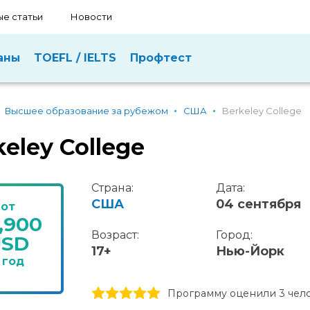
е статьи
Новости
аны
TOEFL / IELTS
Профтест
Высшее образование за рубежом
США
Berkeley College
keley College
Страна:
Дата:
США
04 сентября
от
,900
Возраст:
Город:
USD
17+
Нью-Йорк
 год
1 stars
2 stars
3 stars
4 stars
5 stars
Программу оценили 3 чел