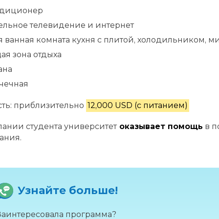
диционер
ельное телевидение и интернет
я ванная комната кухня с плитой, холодильником, 
ая зона отдыха
ана
чечная
ть: приблизительно
12,000 USD (с питанием)
ании студента университет
оказывает помощь
в п
ания.
Узнайте больше!
Заинтересовала программа?