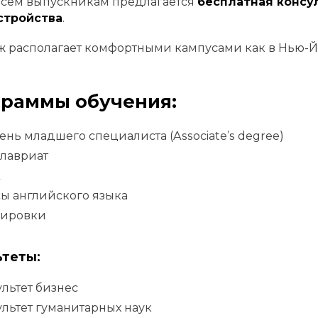
всем выпускникам предлагается
бесплатная консу
стройства
.
 располагает комфортными кампусами как в Нью-Йо
раммы обучения:
ень младшего специалиста (Associate’s degree)
алавриат
A
ы английского языка
жировки
теты:
льтет бизнес
льтет гуманитарных наук