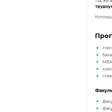
Так же 
трудоу
Колледж
Прог
степ
бак
MB
курс
ста
Факуль
факу
факу