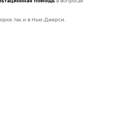
льтационная помощь
в вопросах
рке, так и в Нью-Джерси.