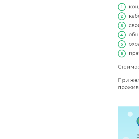
кон
каб
сво
общ
охр
пра
Стоимос
При жел
прожив