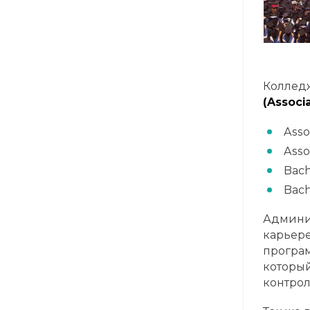
Коллед
(Associ
Asso
Assoc
Bach
Bach
Админис
карьере
програм
который
контрол