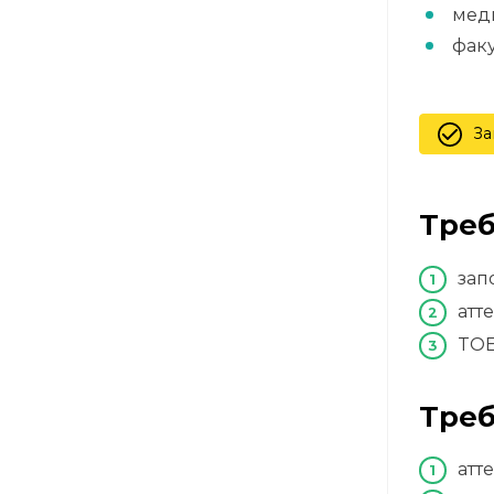
мед
фак
За
Треб
зап
атт
TOEF
Треб
атт