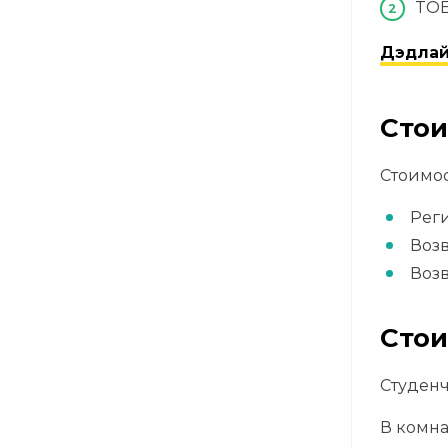
TOEF
Дэдлай
Стои
Стоимос
Реги
Возв
Возв
Стои
Студенч
В комна