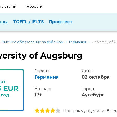
е статьи
Новости
аны
TOEFL / IELTS
Профтест
Высшее образование за рубежом
Германия
University of 
versity of Augsburg
Страна:
Дата:
Германия
02 октября
от
3 EUR
Возраст:
Город:
17+
Аугсбург
 год
1 stars
2 stars
3 stars
4 stars
5 stars
Программу оценили 18 че