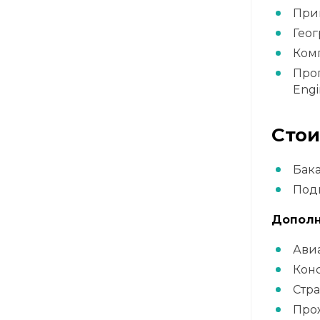
Прик
Геог
Комп
Прог
Engi
Стои
Бака
Подг
Дополн
Ави
Кон
Стра
Про