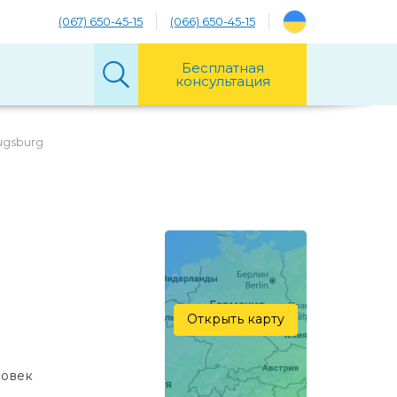
(067) 650-45-15
(066) 650-45-15
Бесплатная
консультация
Augsburg
Открыть карту
ловек