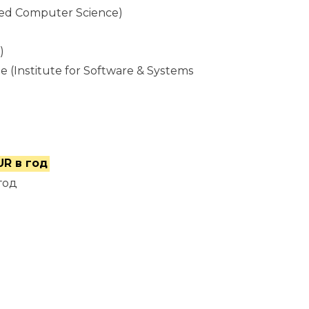
ed Computer Science)
)
nstitute for Software & Systems
UR в год
год