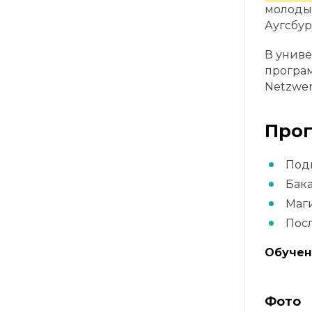
молодых
Аугсбур
В униве
програм
Netzwer
Про
Под
Бака
Маги
Посл
Обучен
Фото