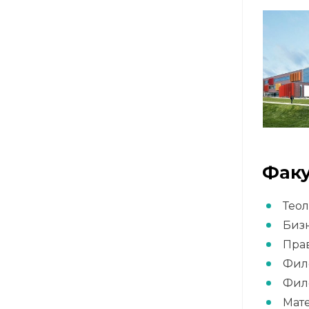
Факу
Теол
Бизн
Прав
Фило
Фило
Мате