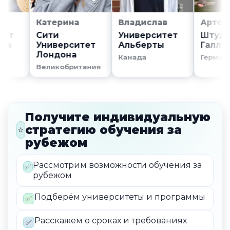
Катерина
Владислав
Артем
Сити
Университет
Штудиенк
Университет
Альберты
Галле
Лондона
Канада
Германия
Великобритания
Получите индивидуальную
стратегию обучения за
⭐
рубежом
Рассмотрим возможности обучения за
✅
рубежом
Подберём университеты и программы
✅
Расскажем о сроках и требованиях
✅