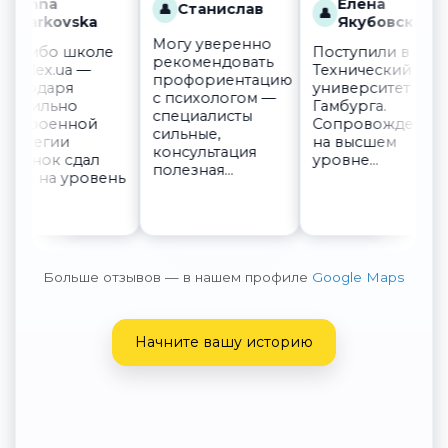
nna
Елена
Станислав
👤
👤
arkovska
Якубовская
Могу уверенно
сибо школе
Поступили в
рекомендовать
lex.ua —
Технический
профориентацию
одаря
университет
с психологом —
вильно
Гамбурга.
специалисты
троенной
Сопровождение
сильные,
тегии
на высшем
консультация
нок сдал
уровне...
полезная...
S на уровень
Больше отзывов — в нашем профиле
Google Maps
Начните вашу историю