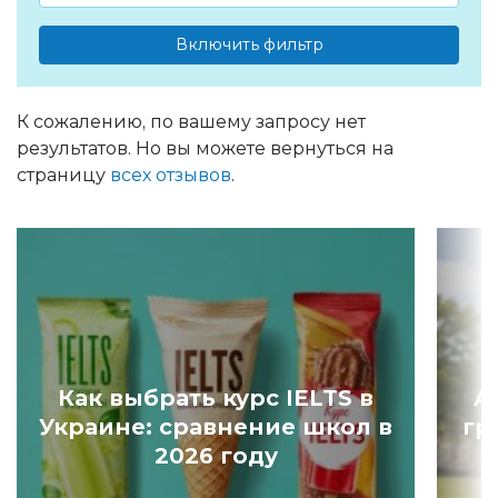
Включить фильтр
К сожалению, по вашему запросу нет
результатов. Но вы можете вернуться на
страницу
всех отзывов
.
Как выбрать курс IELTS в
А
Украине: сравнение школ в
гр
2026 году