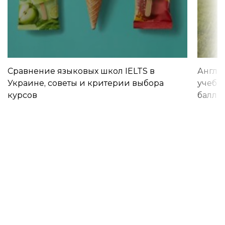
Сравнение языковых школ IELTS в
Англи
Украине, советы и критерии выбора
учебы 
курсов
баллы