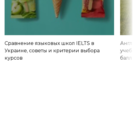
Сравнение языковых школ IELTS в
Англи
Украине, советы и критерии выбора
учебы 
курсов
баллы