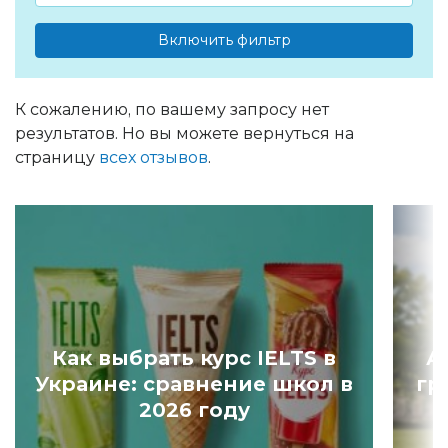
Включить фильтр
К сожалению, по вашему запросу нет
результатов. Но вы можете вернуться на
страницу
всех отзывов
.
Как выбрать курс IELTS в
А
Украине: сравнение школ в
гр
2026 году