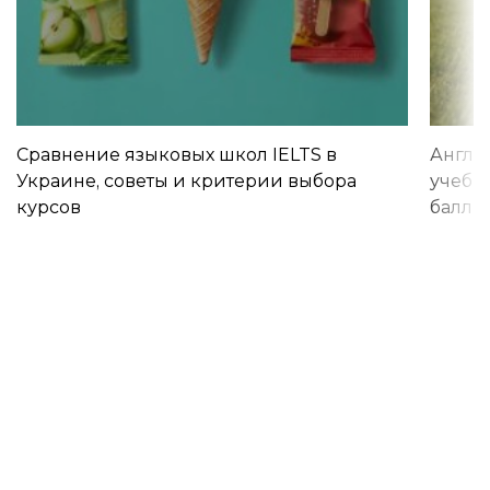
Сравнение языковых школ IELTS в
Англи
Украине, советы и критерии выбора
учебы 
курсов
баллы