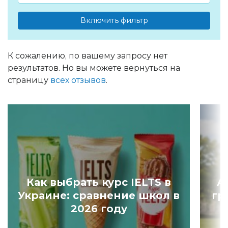
Включить фильтр
К сожалению, по вашему запросу нет
результатов. Но вы можете вернуться на
страницу
всех отзывов
.
Как выбрать курс IELTS в
А
Украине: сравнение школ в
гр
2026 году