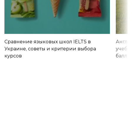
Сравнение языковых школ IELTS в
Англи
Украине, советы и критерии выбора
учебы 
курсов
баллы