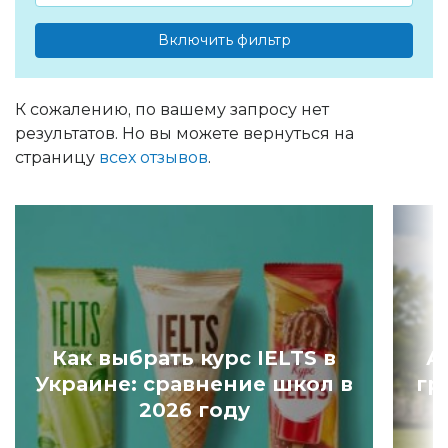
Включить фильтр
К сожалению, по вашему запросу нет
результатов. Но вы можете вернуться на
страницу
всех отзывов
.
Как выбрать курс IELTS в
А
Украине: сравнение школ в
гр
2026 году