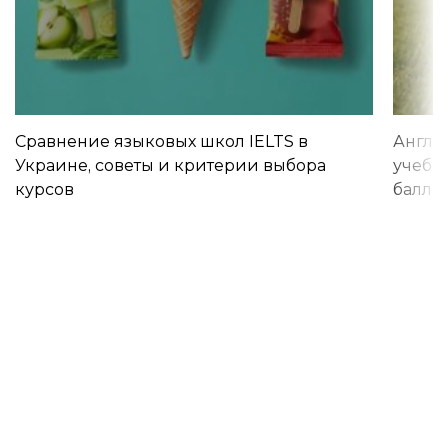
Сравнение языковых школ IELTS в
Англи
Украине, советы и критерии выбора
учебы 
курсов
баллы