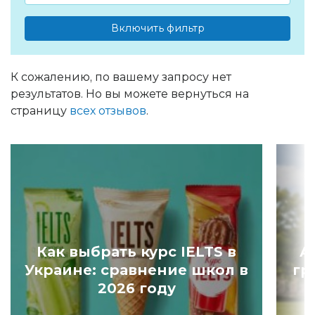
Включить фильтр
К сожалению, по вашему запросу нет
результатов. Но вы можете вернуться на
страницу
всех отзывов
.
Как выбрать курс IELTS в
А
Украине: сравнение школ в
гр
2026 году