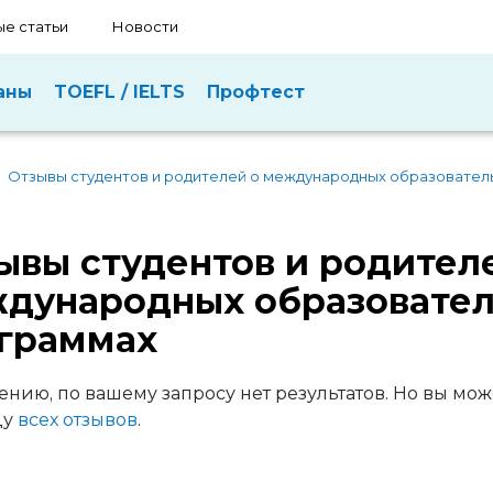
е статьи
Новости
аны
TOEFL / IELTS
Профтест
Отзывы студентов и родителей о международных образовател
ывы студентов и родител
дународных образовате
граммах
ению, по вашему запросу нет результатов. Но вы мож
цу
всех отзывов
.