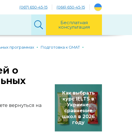
(067) 650-45-15
(066) 650-45-15
Бесплатная
консультация
ьных программах
Подготовка к GMAT
ей о
льных
Как выбрать
курс IELTS в
Украине:
ете вернуться на
сравнение
школ в 2026
году