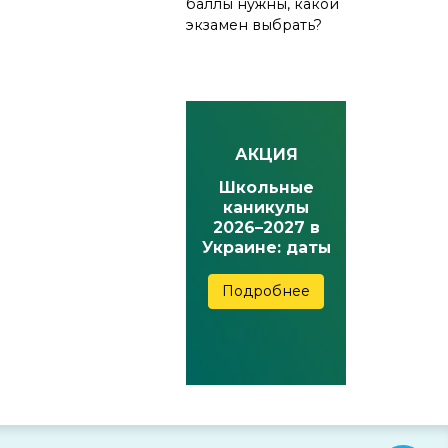
баллы нужны, какой
экзамен выбрать?
АКЦИЯ
Школьные
каникулы
2026–2027 в
Украине: даты
осенних,
зимних,
Подробнее
весенних и
летних
каникул