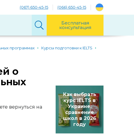
(067) 650-45-15
(066) 650-45-15
Бесплатная
консультация
ьных программах
Курсы подготовки к IELTS
ей о
льных
Как выбрать
курс IELTS в
Украине:
ете вернуться на
сравнение
школ в 2026
году