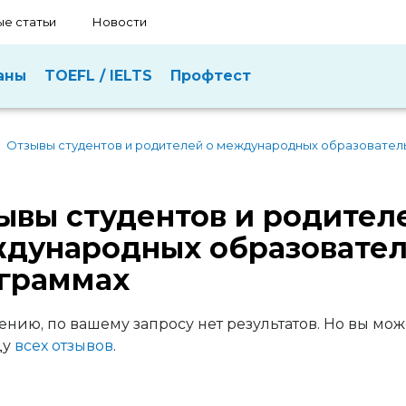
е статьи
Новости
аны
TOEFL / IELTS
Профтест
Отзывы студентов и родителей о международных образовател
ывы студентов и родител
дународных образовате
граммах
ению, по вашему запросу нет результатов. Но вы мож
цу
всех отзывов
.