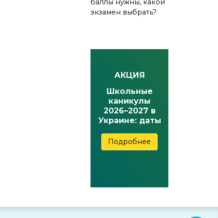
баллы нужны, какой
экзамен выбрать?
АКЦИЯ
Школьные
каникулы
2026–2027 в
Украине: даты
осенних,
зимних,
Подробнее
весенних и
летних
каникул