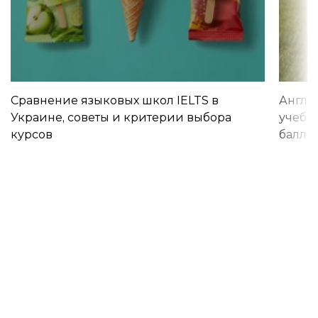
Сравнение языковых школ IELTS в
Англи
Украине, советы и критерии выбора
учебы 
курсов
баллы