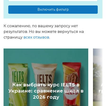
Включить фильтр
К сожалению, по вашему запросу нет
результатов. Но вы можете вернуться на
страницу
всех отзывов
.
Как выбрать курс IELTS в
А
Украине: сравнение школ в
гр
2026 году